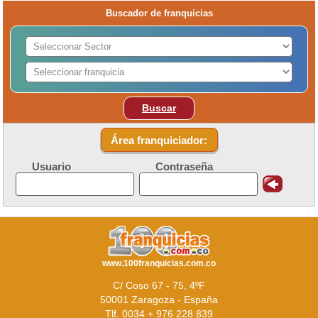
Buscador de franquicias
Buscar
Área franquiciador:
Usuario
Contraseña
www.100franquicias.com.co
C/ Coso 67 - 75, 4ºF
50001 Zaragoza - España
Tlf. 0034 + 976 228 839