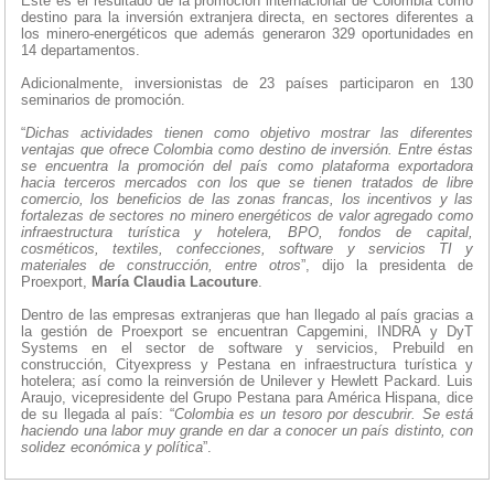
Este es el resultado de la promoción internacional de Colombia como
destino para la inversión extranjera directa, en sectores diferentes a
los minero-energéticos que además generaron 329 oportunidades en
14 departamentos.
Adicionalmente, inversionistas de 23 países participaron en 130
seminarios de promoción.
“
Dichas actividades tienen como objetivo mostrar las diferentes
ventajas que ofrece Colombia como destino de inversión. Entre éstas
se encuentra la promoción del país como plataforma exportadora
hacia terceros mercados con los que se tienen tratados de libre
comercio, los beneficios de las zonas francas, los incentivos y las
fortalezas de sectores no minero energéticos de valor agregado como
infraestructura turística y hotelera, BPO, fondos de capital,
cosméticos, textiles, confecciones, software y servicios TI y
materiales de construcción, entre otros
”, dijo la presidenta de
Proexport,
María Claudia Lacouture
.
Dentro de las empresas extranjeras que han llegado al país gracias a
la gestión de Proexport se encuentran Capgemini, INDRA y DyT
Systems en el sector de software y servicios, Prebuild en
construcción, Cityexpress y Pestana en infraestructura turística y
hotelera; así como la reinversión de Unilever y Hewlett Packard. Luis
Araujo, vicepresidente del Grupo Pestana para América Hispana, dice
de su llegada al país: “
Colombia es un tesoro por descubrir. Se está
haciendo una labor muy grande en dar a conocer un país distinto, con
solidez económica y política
”.