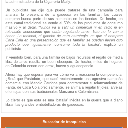
la administradora de la Cigarrería Marly.
Un publicista me dijo que puede tratarse de una campaña para
afianzar la presencia de la gaseosa en las familias, las cuales
compran buena parte de sus alimentos en las tiendas. De hecho, en
este canal tradicional se vende el 50% de los productos de consumo
masivo y al detal. “
Nunca va a salir un comercial ni en radio ni en
televisión anunciando que están regalando arroz. Eso no lo van a
hacer. Lo racional, el gancho de esta estrategia, es que si compran
Coca Cola en una presentación que es familiar se puedan lleven otro
producto que, igualmente, consume toda la familia
”, explicó un
publicista.
Y viéndolo bien, para una familia de bajos recursos el regalo de media
libra de arroz resulta un buen obsequio. De hecho, miles de hogares
en Colombia cenan con arroz, huevo y aguadepanela.
Ahora hay que esperar para ver cómo va a reacciona la competencia.
¿Será que Postobón, que sacó recientemente una agresiva campaña
comercial con Manolo Cardona para contrarrestar el relanzamiento de
Fanta, de Coca Cola precisamente, se anima a regalar fríjoles, arvejas
o lentejas con sus tradicionales Manzana o Colombiana.
Lo cierto es que esta es una ‘batalla’ inédita en la guerra que a diario
libran las grandes embotelladoras de gaseosas.
Buscador de franquicias