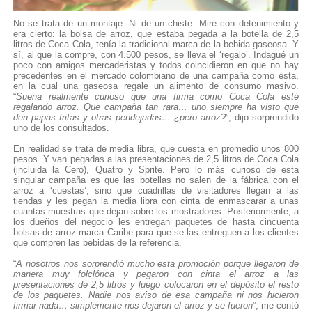
No se trata de un montaje. Ni de un chiste. Miré con detenimiento y
era cierto: la bolsa de arroz, que estaba pegada a la botella de 2,5
litros de Coca Cola, tenía la tradicional marca de la bebida gaseosa. Y
sí, al que la compre, con 4.500 pesos, se lleva el ‘regalo’. Indagué un
poco con amigos mercaderistas y todos coincidieron en que no hay
precedentes en el mercado colombiano de una campaña como ésta,
en la cual una gaseosa regale un alimento de consumo masivo.
“
Suena realmente curioso que una firma como Coca Cola esté
regalando arroz. Que campaña tan rara… uno siempre ha visto que
den papas fritas y otras pendejadas… ¿pero arroz?
”, dijo sorprendido
uno de los consultados.
En realidad se trata de media libra, que cuesta en promedio unos 800
pesos. Y van pegadas a las presentaciones de 2,5 litros de Coca Cola
(incluida la Cero), Quatro y Sprite. Pero lo más curioso de esta
singular campaña es que las botellas no salen de la fábrica con el
arroz a ‘cuestas’, sino que cuadrillas de visitadores llegan a las
tiendas y les pegan la media libra con cinta de enmascarar a unas
cuantas muestras que dejan sobre los mostradores. Posteriormente, a
los dueños del negocio les entregan paquetes de hasta cincuenta
bolsas de arroz marca Caribe para que se las entreguen a los clientes
que compren las bebidas de la referencia.
“
A nosotros nos sorprendió mucho esta promoción porque llegaron de
manera muy folclórica y pegaron con cinta el arroz a las
presentaciones de 2,5 litros y luego colocaron en el depósito el resto
de los paquetes. Nadie nos aviso de esa campaña ni nos hicieron
firmar nada… simplemente nos dejaron el arroz y se fueron
”, me contó