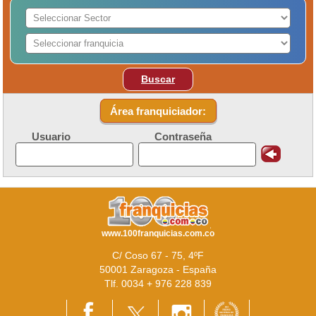
Buscar
Área franquiciador:
Usuario
Contraseña
www.100franquicias.com.co
C/ Coso 67 - 75, 4ºF
50001 Zaragoza - España
Tlf. 0034 + 976 228 839