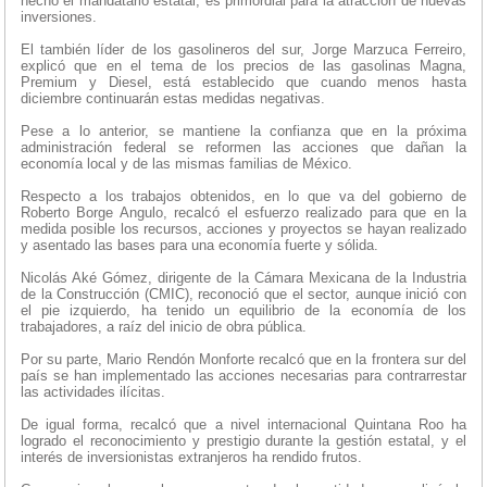
hecho el mandatario estatal, es primordial para la atracción de nuevas
inversiones.
El también líder de los gasolineros del sur, Jorge Marzuca Ferreiro,
explicó que en el tema de los precios de las gasolinas Magna,
Premium y Diesel, está establecido que cuando menos hasta
diciembre continuarán estas medidas negativas.
Pese a lo anterior, se mantiene la confianza que en la próxima
administración federal se reformen las acciones que dañan la
economía local y de las mismas familias de México.
Respecto a los trabajos obtenidos, en lo que va del gobierno de
Roberto Borge Angulo, recalcó el esfuerzo realizado para que en la
medida posible los recursos, acciones y proyectos se hayan realizado
y asentado las bases para una economía fuerte y sólida.
Nicolás Aké Gómez, dirigente de la Cámara Mexicana de la Industria
de la Construcción (CMIC), reconoció que el sector, aunque inició con
el pie izquierdo, ha tenido un equilibrio de la economía de los
trabajadores, a raíz del inicio de obra pública.
Por su parte, Mario Rendón Monforte recalcó que en la frontera sur del
país se han implementado las acciones necesarias para contrarrestar
las actividades ilícitas.
De igual forma, recalcó que a nivel internacional Quintana Roo ha
logrado el reconocimiento y prestigio durante la gestión estatal, y el
interés de inversionistas extranjeros ha rendido frutos.