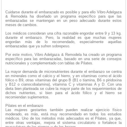
Cuidarse durante el embarazado es posible y para ello Vibro Adelgaza
& Remodela ha diseñado un programa específico para que las
embarazadas se mantengan en un peso adecuado durante estos
meses de cambios.
Los médicos consideran una cifra razonable engordar entre 9 y 13 kg.
durante el embarazo. Pero, la realidad es que muchas mujeres
engordan más de lo recomendado, especialmente aquellas
embarazadas que ya sufren sobrepeso.
Por este motivo, Vibro Adelgaza & Remodela ha creado un programa
específico para las embarazadas, basado en una serie de consejos
nutricionales y complementado con tablas de Pilates.
La mayor demanda de micronutrientes durante el embarazo se centra
en minerales como el calcio y el hierro, y en vitaminas como el ácido
fólico o B9, otras vitaminas del grupo B (B1 o tiamina, B6 o piridoxina
y B12 o cianocobalamina), vitamina C y vitaminas A y D. Con una
dieta bien planteada se cubre la mayor parte de los requerimientos de
dichos nutrientes, si bien para el ácido fólico y el hierro se
recomiendan suplementos.
Pilates en el embarazo
Las mujeres gestantes también pueden realizar ejercicio físico
moderado, es más, está muy recomendado en todos los estudios
médicos. Uno de los métodos más adecuados es el Pilates, ya que,
entre otras ventajas, mejora el sistema circulatorio o fortalece la
musculatura de las piernas y de los brazos.