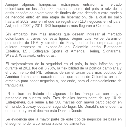
Aunque algunas franquicias extranjeras entraron al mercado
colombiano en los años 90, muchas salieron del país a raíz de la
crisis económica colombiana de finales de esa década y este modelo
de negocio entró en una etapa de hibernación, de la cual no salió
hasta el 2002, año en el que se registraron 110 negocios en el país.
Así, entre 2002 y 2011, 340 franquicias más llegaron a Colombia.
Sin embargo, hay más marcas que desean ingresar al mercado
colombiano a través de esta figura. Según Luis Felipe Jaramillo,
presidente de LFM y director de Fanyf, entre las empresas que
quieren empezar su expansión en Colombia están Biothecare
Estética, LSI, Collegiate Sports of America, Hering, Signarama,
Wizard, Wasawok, entre otras.
El mejoramiento de la seguridad en el país, la baja inflación, que
durante el 2011 fue del 3,73%, la flexibilidad de la política cambiaria y
el crecimiento del PIB, además de ser el tercer país más poblado de
América Latina, son características que hacen de Colombia un país
atractivo para hacer negocios y, por ende, para el establecimiento de
franquicias.
LR le trae un listado de algunas de las franquicias con mayor
presencia en nuestro país. Tres de ellas hacen parte del top 10 de
Entrepeneur, que reúne a las 500 marcas con mayor participación en
el mundo. Subway ocupa el segundo lugar, Mc Donald`s se encuentra
en el sexto y en el décimo está Dunkin Donuts.
Se evidencia que la mayor parte de este tipo de negocios se basa en
el segmento de la comercialización de alimentos.