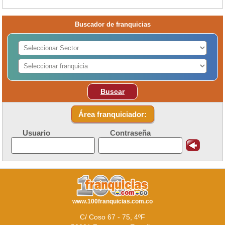
Buscador de franquicias
Buscar
Área franquiciador:
Usuario
Contraseña
www.100franquicias.com.co
C/ Coso 67 - 75, 4ºF