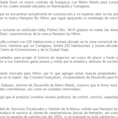
dwide firmó un nuevo contrato de franquicia con Metro Hotels para const
e los cuales estarán ubicados en Barranquilla y Cartagena.
ue se encuentran actualmente en construcción y se esperan abrir en los p
por la marca Hampton By Hilton, que sigue apoyando su estrategia de crec
incluirán un estilizado lobby Perfect Mix, Wi-Fi gratuito en todas las área
tart, características de la marca Hampton by Hilton.
uilla contará con 125 habitaciones y estará ubicado en la zona comercial de 
ixto; mientras que en Cartagena, tendrá 132 habitaciones y estará ubicado
Centro de Convenciones y de la Ciudad Vieja.
iseñados para acoger el turismo de negocios así como de placer y harán p
e a sus miembros ganar puntos y millas por la estadía y disfrutar de noches
tante mercado para Hilton, por lo que agregar estas nuevas propiedades 
s en la región', dijo Cristiano Gonçalves, vicepresidente de Desarrollo para A
 Galeano, director de Desarrollo de Metro Hotels, sostuvo que la firma 'est
dades colombianas, así como en ciudades intermedias'.
gó que el producto 'combina niveles perfectos de confort, servicio, segurida
global de Servicios Focalizados y Gestión de la Marca, señaló que Hampton by
troducir el servicio al cliente de características únicas de Hampton, así com
on la garantía de satisfacción del 100%: si un huésped no está satisfecho 