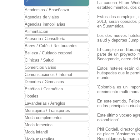
La cadena Hilton Worl
establecimientos, dos d
Academias / Enseñanza
Estos dos complejos, q
Agencias de viajes
2013, serán operados 
Agencias inmobiliarias
en Suramérica.
Alimentación
Los dos nuevos hoteles 
Asesoría / Consultoría
salud y deportes Jump S
Bares / Cafés / Restaurantes
El complejo en Barranq
Belleza / Cuidado corporal
parte de un proyecto m
Bocagrande, cerca del 
Clínicas / Salud
Comercios varios
Estos hoteles están d
huéspedes que le permit
Comunicaciones / Internet
mundo.
Deportes / Gimnasios
'Colombia es un impor
Estética / Cosmética
crecimiento multi-marca
Hoteles
En este sentido, Felipe
Lavanderías / Arreglos
en las principales ciu
Mensajería / Transportes
Este último vocero agre
Moda complementos
colombiano'.
Moda femenina
Phil Cordell, director 
Moda infantil
de placer. 'Ansiamos in
Respaldamos la marca c
Moda masculina