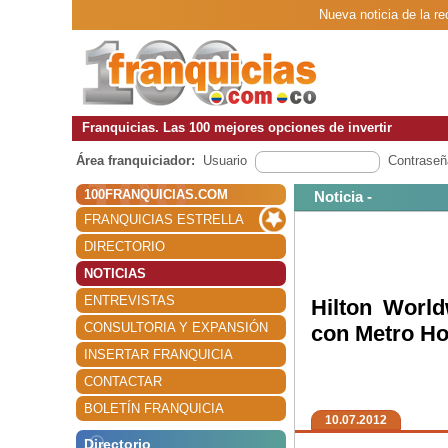
Nueva noticia de la re
Franquicias. Las 100 mejores opciones de invertir
Área franquiciador:
Usuario
Contraseñ
100FRANQUICIAS.COM
Noticia -
FRANQUICIAS ESTRELLA
DIRECTORIO
NOTICIAS
ENTREVISTAS
Hilton World
CONSULTORIA Y EXPANSIÓN
con Metro Ho
INSERTAR FRANQUICIA
CONTACTAR
BOLETÍN FRANQUICIA
10.07.2012
Directorio