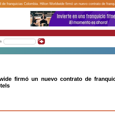
d de franquicias Colombia. Hilton Worldwide firmó un nuevo contrato de franq
a
wide firmó un nuevo contrato de franquic
tels