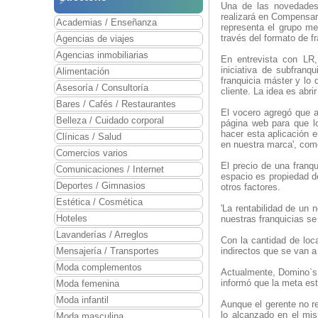
Una de las novedades 
realizará en Compensar
Academias / Enseñanza
representa el grupo me
través del formato de fr
Agencias de viajes
Agencias inmobiliarias
En entrevista con LR
iniciativa de subfran
Alimentación
franquicia máster y lo 
Asesoría / Consultoría
cliente. La idea es abri
Bares / Cafés / Restaurantes
El vocero agregó que a
Belleza / Cuidado corporal
página web para que l
hacer esta aplicación 
Clínicas / Salud
en nuestra marca', co
Comercios varios
El precio de una franq
Comunicaciones / Internet
espacio es propiedad de
Deportes / Gimnasios
otros factores.
Estética / Cosmética
'La rentabilidad de un
Hoteles
nuestras franquicias s
Lavanderías / Arreglos
Con la cantidad de loc
Mensajería / Transportes
indirectos que se van a 
Moda complementos
Actualmente, Domino`s 
informó que la meta est
Moda femenina
Moda infantil
Aunque el gerente no r
lo alcanzado en el mi
Moda masculina