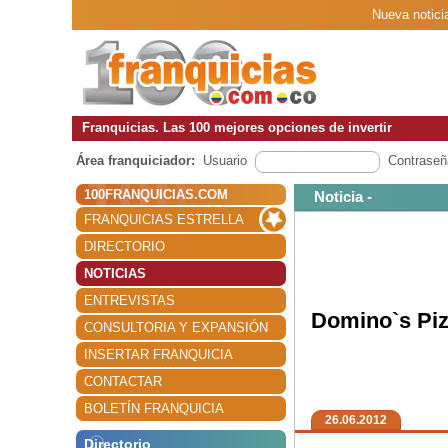
Nueva notici
Franquicias. Las 100 mejores opciones de invertir
Área franquiciador:
Usuario
Contraseñ
100FRANQUICIAS.COM
Noticia -
FRANQUICIAS ESTRELLA
DIRECTORIO
NOTICIAS
ENTREVISTAS
Domino`s Piz
CONSULTORIA Y EXPANSIÓN
INSERTAR FRANQUICIA
CONTACTAR
BOLETÍN FRANQUICIA
26.06.2012
Directorio