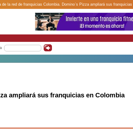
a de la red de franquicias Colombia. Domino`s Pizza ampliará sus franquicias
a
za ampliará sus franquicias en Colombia