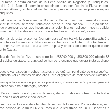
durante la sexta edición de la Feria Andina de Negocios y Franquicias 
 del 12 al 13 de julio, será la presencia de la cadena Domino`s Pizza, marca
xicano Alsea y en la cual se decidió emprender un agresivo plan de expan
anquicias.
, el gerente de Mercadeo de Domino`s Pizza Colombia, Fernando Casas,
quiciar la marca se viene trabajando desde el año pasado. 'El Grupo Alse
que pretendemos es que inversionistas colombianos repliquen nuestra calidad
r más de 100 tiendas en un plazo de entre tres o cuatro años', señaló.
demás de estar presentes (por primera vez) en Fanyf, la compañía activó 
os interesados en ser subfranquiciados hagan su solicitud. 'Nos tardamos
en línea. Creemos que es una forma rápida y precisa de conocer quiénes son
mentó Casas.
uicia de Domino`s Pizza está entre los US$200.000 y US$300.000 (desde $357
l subfranquiciado, la cantidad de hornos o equipos que quiera instalar, dispon
 negocio varía según muchos factores y de qué tan pendiente esté su dueño, 
e pudiera ver en menos de dos años', dijo el gerente de mercadeo de Domino`
ales que la cadena de pizzerías prevé abrir, Casas destacó que se generarán
crear con esta estrategia', precisó.
Pizza cuenta con 25 puntos de venta, de las cuales unos tres (Santa Isabel
e año es abrir otros cinco locales.
eveló a cuánto ascenderá la cifra de ventas de Domino`s Pizza este año, exp
smo período de 2010 y un 25% más que lo registrado en 2011. 'Debemos 