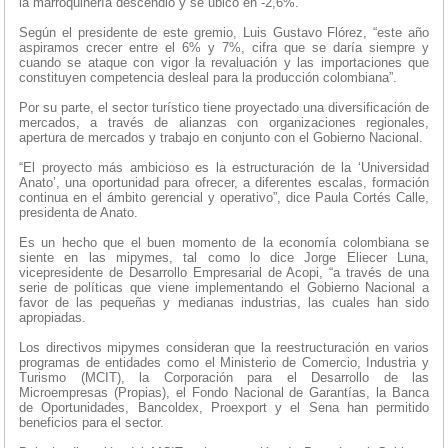
la marroquinería descendió y se ubicó en -2,6%.
Según el presidente de este gremio, Luis Gustavo Flórez, “este año
aspiramos crecer entre el 6% y 7%, cifra que se daría siempre y
cuando se ataque con vigor la revaluación y las importaciones que
constituyen competencia desleal para la producción colombiana”.
Por su parte, el sector turístico tiene proyectado una diversificación de
mercados, a través de alianzas con organizaciones regionales,
apertura de mercados y trabajo en conjunto con el Gobierno Nacional.
“El proyecto más ambicioso es la estructuración de la ‘Universidad
Anato’, una oportunidad para ofrecer, a diferentes escalas, formación
continua en el ámbito gerencial y operativo”, dice Paula Cortés Calle,
presidenta de Anato.
Es un hecho que el buen momento de la economía colombiana se
siente en las mipymes, tal como lo dice Jorge Eliecer Luna,
vicepresidente de Desarrollo Empresarial de Acopi, “a través de una
serie de políticas que viene implementando el Gobierno Nacional a
favor de las pequeñas y medianas industrias, las cuales han sido
apropiadas.
Los directivos mipymes consideran que la reestructuración en varios
programas de entidades como el Ministerio de Comercio, Industria y
Turismo (MCIT), la Corporación para el Desarrollo de las
Microempresas (Propias), el Fondo Nacional de Garantías, la Banca
de Oportunidades, Bancoldex, Proexport y el Sena han permitido
beneficios para el sector.