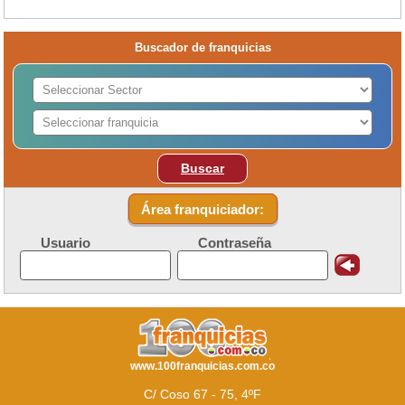
Buscador de franquicias
Buscar
Área franquiciador:
Usuario
Contraseña
www.100franquicias.com.co
C/ Coso 67 - 75, 4ºF