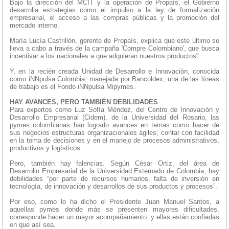
Bajo la dirección del MCIT y la operación de Propaís, el Gobierno
desarrolla estrategias como el impulso a la ley de formalización
empresarial, el acceso a las compras públicas y la promoción del
mercado interno.
María Lucía Castrillón, gerente de Propaís, explica que este último se
lleva a cabo a través de la campaña 'Compre Colombiano', que busca
incentivar a los nacionales a que adquieran nuestros productos”.
Y, en la recién creada Unidad de Desarrollo e Innovación, conocida
como iNNpulsa Colombia, manejada por Bancoldex, una de las líneas
de trabajo es el Fondo iNNpulsa Mipymes.
HAY AVANCES, PERO TAMBIÉN DEBILIDADES
Para expertos como Luz Sofía Méndez, del Centro de Innovación y
Desarrollo Empresarial (Cidem), de la Universidad del Rosario, las
pymes colombianas han logrado avances en temas como hacer de
sus negocios estructuras organizacionales ágiles; contar con facilidad
en la toma de decisiones y en el manejo de procesos administrativos,
productivos y logísticos.
Pero, también hay falencias. Según César Ortiz, del área de
Desarrollo Empresarial de la Universidad Externado de Colombia, hay
debilidades “por parte de recursos humanos, falta de inversión en
tecnología, de innovación y desarrollos de sus productos y procesos”.
Por eso, como lo ha dicho el Presidente Juan Manuel Santos, a
aquellas pymes donde más se presenten mayores dificultades,
corresponde hacer un mayor acompañamiento, y ellas están confiadas
en que así sea.