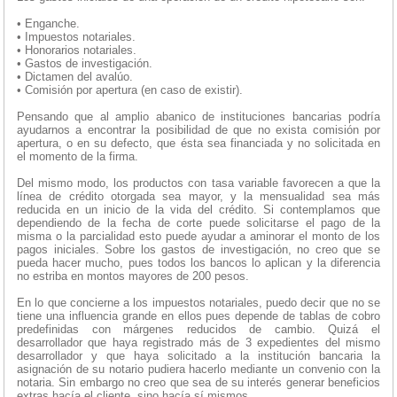
• Enganche.
• Impuestos notariales.
• Honorarios notariales.
• Gastos de investigación.
• Dictamen del avalúo.
• Comisión por apertura (en caso de existir).
Pensando que al amplio abanico de instituciones bancarias podría
ayudarnos a encontrar la posibilidad de que no exista comisión por
apertura, o en su defecto, que ésta sea financiada y no solicitada en
el momento de la firma.
Del mismo modo, los productos con tasa variable favorecen a que la
línea de crédito otorgada sea mayor, y la mensualidad sea más
reducida en un inicio de la vida del crédito. Si contemplamos que
dependiendo de la fecha de corte puede solicitarse el pago de la
misma o la parcialidad esto puede ayudar a aminorar el monto de los
pagos iniciales. Sobre los gastos de investigación, no creo que se
pueda hacer mucho, pues todos los bancos lo aplican y la diferencia
no estriba en montos mayores de 200 pesos.
En lo que concierne a los impuestos notariales, puedo decir que no se
tiene una influencia grande en ellos pues depende de tablas de cobro
predefinidas con márgenes reducidos de cambio. Quizá el
desarrollador que haya registrado más de 3 expedientes del mismo
desarrollador y que haya solicitado a la institución bancaria la
asignación de su notario pudiera hacerlo mediante un convenio con la
notaria. Sin embargo no creo que sea de su interés generar beneficios
extras hacía el cliente, sino hacía sí mismos.