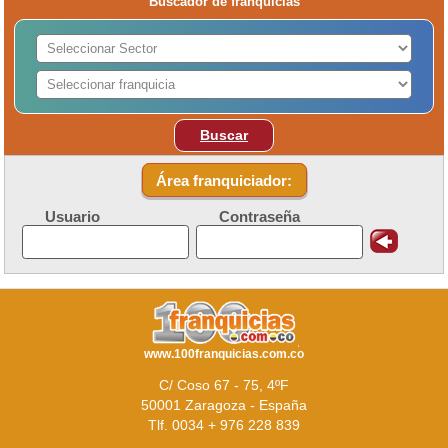
Buscador de franquicias
Buscar
Área franquiciador:
Usuario
Contraseña
www.100franquicias.com.co
C/ Coso 67 - 75, 4ºF
50001 Zaragoza - España
Tlf. 0034 + 976 228 839