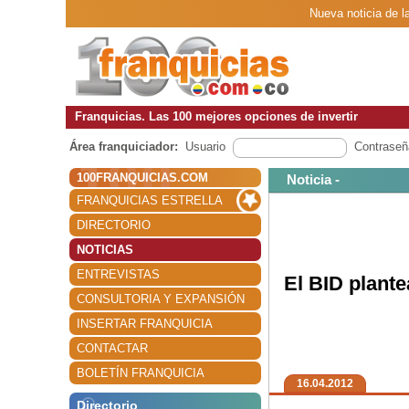
Nueva noticia de l
Franquicias. Las 100 mejores opciones de invertir
Área franquiciador:
Usuario
Contraseñ
100FRANQUICIAS.COM
Noticia -
FRANQUICIAS ESTRELLA
DIRECTORIO
NOTICIAS
ENTREVISTAS
El BID plante
CONSULTORIA Y EXPANSIÓN
INSERTAR FRANQUICIA
CONTACTAR
BOLETÍN FRANQUICIA
16.04.2012
Directorio