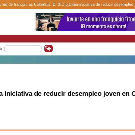
a red de franquicias Colombia. El BID plantea iniciativa de reducir desempleo
a
a iniciativa de reducir desempleo joven en