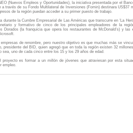
NEO (Nuevos Empleos y Oportunidades), la iniciativa presentada por el Banc
e a través de su Fondo Multilateral de Inversiones (Fomin) destinara US$37 
gresos de la región puedan acceder a su primer puesto de trabajo.
da durante la Cumbre Empresarial de Las Américas que transcurre en ‘La Heró
onetario y formativo de cinco de los principales empleadores de la regi
 Dorados (la franquicia que opera los restaurantes de McDonald’s) y las
icrosoft.
empresas de renombre, pero nuestro objetivo es que muchas más se vincule
o, presidente del BID, quien agregó que en toda la región existen 32 millon
, o sea, uno de cada cinco entre los 15 y los 29 años de edad.
del proyecto es formar a un millón de jóvenes que atraviesan por esta si
r empleo.