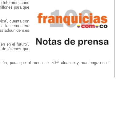
o Interamericano
millones para que
ica’, cuenta con
ón: la cementera
 estadounidenses
n en el futuro”,
es de jóvenes que
tuación, para que al menos el 50% alcance y mantenga en el