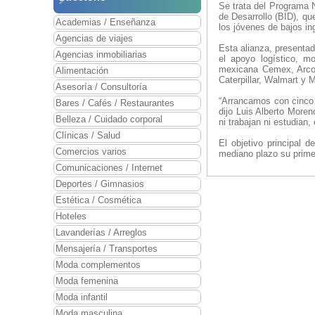
Se trata del Programa 
de Desarrollo (BID), qu
Academias / Enseñanza
los jóvenes de bajos in
Agencias de viajes
Esta alianza, presenta
Agencias inmobiliarias
el apoyo logístico, m
mexicana Cemex, Arcos
Alimentación
Caterpillar, Walmart y M
Asesoría / Consultoría
“Arrancamos con cinco 
Bares / Cafés / Restaurantes
dijo Luis Alberto Moren
Belleza / Cuidado corporal
ni trabajan ni estudian
Clínicas / Salud
El objetivo principal 
Comercios varios
mediano plazo su prime
Comunicaciones / Internet
Deportes / Gimnasios
Estética / Cosmética
Hoteles
Lavanderías / Arreglos
Mensajería / Transportes
Moda complementos
Moda femenina
Moda infantil
Moda masculina