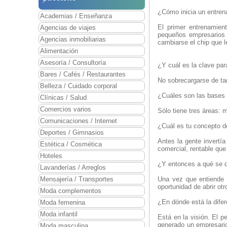
¿Cómo inicia un entren
Academias / Enseñanza
El primer entrenamien
Agencias de viajes
pequeños empresarios
Agencias inmobiliarias
cambiarse el chip que 
Alimentación
Asesoría / Consultoría
¿Y cuál es la clave pa
Bares / Cafés / Restaurantes
No sobrecargarse de tar
Belleza / Cuidado corporal
¿Cuáles son las bases 
Clínicas / Salud
Comercios varios
Sólo tiene tres áreas: 
Comunicaciones / Internet
¿Cuál es tu concepto 
Deportes / Gimnasios
Antes la gente invertí
Estética / Cosmética
comercial, rentable que
Hoteles
¿Y entonces a qué se d
Lavanderías / Arreglos
Mensajería / Transportes
Una vez que entiende q
oportunidad de abrir ot
Moda complementos
¿En dónde está la dife
Moda femenina
Moda infantil
Está en la visión. El p
generado un empresario
Moda masculina