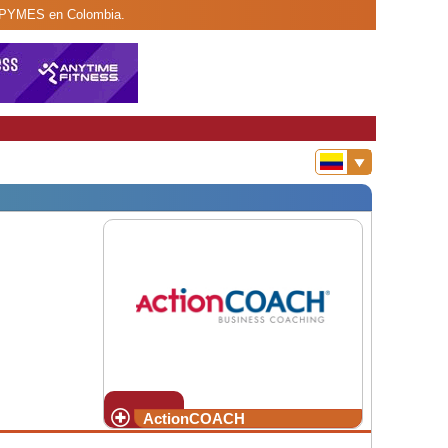
na PYMES en Colombia.
ActionCOACH