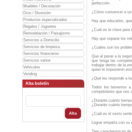
perfección.
Muebles / Decoración
¿Cómo convencer a un p
Ocio / Diversión
Productos especializados
Hay que educarlos, que
Regalos / Juguetes
¿Cuál es la clave para 
Remodelación / Paisajismo
Hay que separar los role
Servicios a Domicilio
Servicios de limpieza
¿Cuáles son los probl
Servicios financieros
Que al pasar a la segun
Servicios varios
que tenga las competen
trabajar dentro de la e
Vehículos
quien le impusieron esta
Vending
¿Qué les responde a lo
Alta boletín
Todos les tememos a 
competidores que nos ob
¿Durante cuánto tiempo
¿Durante cuánto tiempo 
Alta
¿Cuál es el sexto senti
Lograr empatía con su c
Tres características de