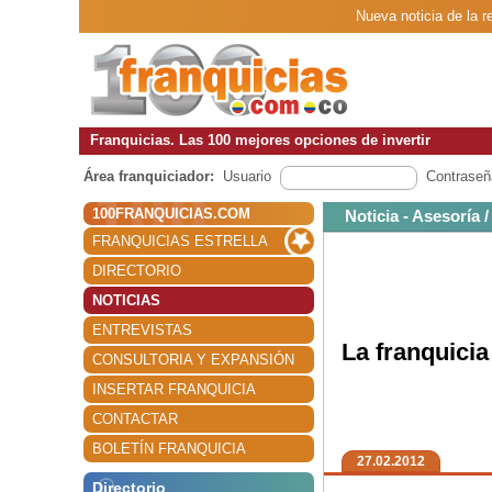
Nueva noticia de la 
Franquicias. Las 100 mejores opciones de invertir
Área franquiciador:
Usuario
Contraseñ
100FRANQUICIAS.COM
Noticia - Asesoría 
FRANQUICIAS ESTRELLA
DIRECTORIO
NOTICIAS
ENTREVISTAS
La franquici
CONSULTORIA Y EXPANSIÓN
INSERTAR FRANQUICIA
CONTACTAR
BOLETÍN FRANQUICIA
27.02.2012
Directorio