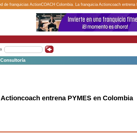
red de franquicias ActionCOACH Colombia. La franquicia Actioncoach entre
a
/ Consultoría
a Actioncoach entrena PYMES en Colombia