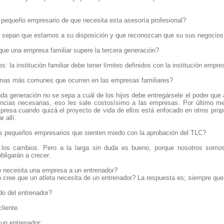
equeño empresario de que necesita esta asesoría profesional?
 sepan que estamos a su disposición y que reconozcan que su sus negocios 
que una empresa familiar supere la tercera generación?
s: la institución familiar debe tener límites definidos con la institución empre
emas más comunes que ocurren en las empresas familiares?
da generación no se sepa a cuál de los hijos debe entregársele el poder que a l
cias necesarias, eso les sale costosísimo a las empresas. Por último me
mpresa cuando quizá el proyecto de vida de ellos está enfocado en otros pro
r allí.
s pequeños empresarios que sienten miedo con la aprobación del TLC?
los cambios. Pero a la larga sin duda es bueno, porque nosotros somo
ligarán a crecer.
 necesita una empresa a un entrenador?
cree que un atleta necesita de un entrenador? La respuesta es; siempre que q
do del entrenador?
liente.
 un entrenador: