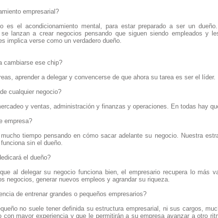
amiento empresarial?
to es el acondicionamiento mental, para estar preparado a ser un dueño
 se lanzan a crear negocios pensando que siguen siendo empleados y l
les implica verse como un verdadero dueño.
ra cambiarse ese chip?
eas, aprender a delegar y convencerse de que ahora su tarea es ser el líder.
de cualquier negocio?
mercadeo y ventas, administración y finanzas y operaciones. En todas hay qu
de empresa?
a mucho tiempo pensando en cómo sacar adelante su negocio. Nuestra estra
 funciona sin el dueño.
edicará el dueño?
ue al delegar su negocio funciona bien, el empresario recupera lo más val
ros negocios, generar nuevos empleos y agrandar su riqueza.
rencia de entrenar grandes o pequeños empresarios?
equeño no suele tener definida su estructura empresarial, ni sus cargos, mu
 con mayor experiencia y que le permitirán a su empresa avanzar a otro rit