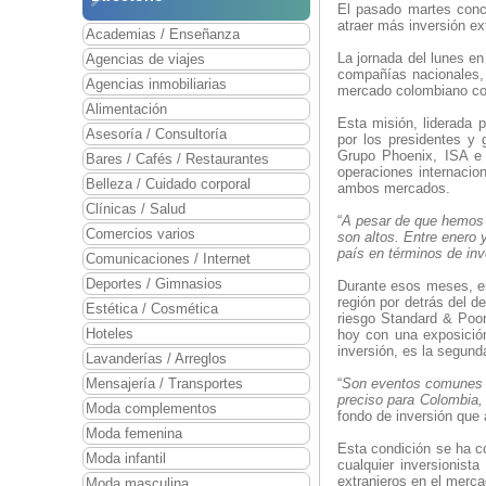
El pasado martes conc
atraer más inversión ex
Academias / Enseñanza
La jornada del lunes e
Agencias de viajes
compañías nacionales,
Agencias inmobiliarias
mercado colombiano co
Alimentación
Esta misión, liderada 
Asesoría / Consultoría
por los presidentes y 
Grupo Phoenix, ISA e 
Bares / Cafés / Restaurantes
operaciones internacio
Belleza / Cuidado corporal
ambos mercados.
Clínicas / Salud
“
A pesar de que hemos v
Comercios varios
son altos. Entre enero
país en términos de inv
Comunicaciones / Internet
Deportes / Gimnasios
Durante esos meses, en
región por detrás del 
Estética / Cosmética
riesgo Standard & Poor
Hoteles
hoy con una exposición
inversión, es la segund
Lavanderías / Arreglos
Mensajería / Transportes
“
Son eventos comunes q
preciso para Colombia, 
Moda complementos
fondo de inversión que 
Moda femenina
Esta condición se ha co
Moda infantil
cualquier inversionis
extranjeros en el merc
Moda masculina