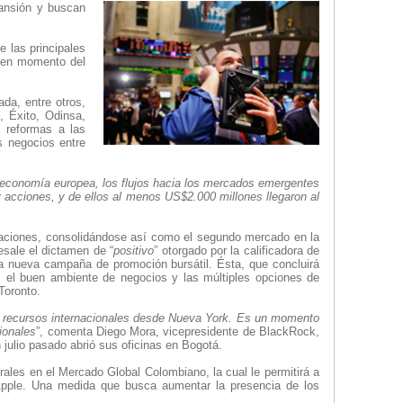
pansión y buscan
 las principales
buen momento del
da, entre otros,
, Éxito, Odinsa,
s reformas a las
s negocios entre
 la economía europea, los flujos hacia los mercados emergentes
 acciones, y de ellos al menos US$2.000 millones llegaron al
raciones, consolidándose así como el segundo mercado en la
sale el dictamen de “
positivo
” otorgado por la calificadora de
a nueva campaña de promoción bursátil. Ésta, que concluirá
a, el buen ambiente de negocios y las múltiples opciones de
Toronto.
 recursos internacionales desde Nueva York. Es un momento
ionales
”, comenta Diego Mora, vicepresidente de BlackRock,
 julio pasado abrió sus oficinas en Bogotá.
rales en el Mercado Global Colombiano, la cual le permitirá a
 Apple. Una medida que busca aumentar la presencia de los