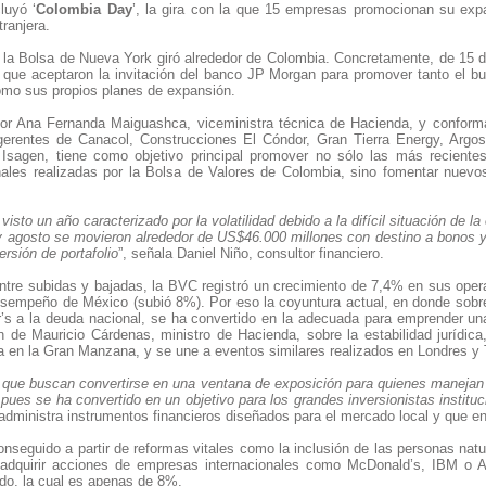
luyó ‘
Colombia Day
’, la gira con la que 15 empresas promocionan su ex
tranjera.
n la Bolsa de Nueva York giró alrededor de Colombia. Concretamente, de 15 de
 que aceptaron la invitación del banco JP Morgan para promover tanto el 
mo sus propios planes de expansión.
por Ana Fernanda Maiguashca, viceministra técnica de Hacienda, y conforma
gerentes de Canacol, Construcciones El Cóndor, Gran Tierra Energy, Argos
Isagen, tiene como objetivo principal promover no sólo las más reciente
nales realizadas por la Bolsa de Valores de Colombia, sino fomentar nuevo
isto un año caracterizado por la volatilidad debido a la difícil situación de
 y agosto se movieron alrededor de US$46.000 millones con destino a bonos y
ersión de portafolio
”, señala Daniel Niño, consultor financiero.
tre subidas y bajadas, la BVC registró un crecimiento de 7,4% en sus ope
desempeño de México (subió 8%). Por eso la coyuntura actual, en donde sobre
’s a la deuda nacional, se ha convertido en la adecuada para emprender un
 de Mauricio Cárdenas, ministro de Hacienda, sobre la estabilidad jurídic
a en la Gran Manzana, y se une a eventos similares realizados en Londres y 
ue buscan convertirse en una ventana de exposición para quienes manejan
pues se ha convertido en un objetivo para los grandes inversionistas instituc
administra instrumentos financieros diseñados para el mercado local y que en
nseguido a partir de reformas vitales como la inclusión de las personas natu
ta adquirir acciones de empresas internacionales como McDonald’s, IBM o
ado, la cual es apenas de 8%.