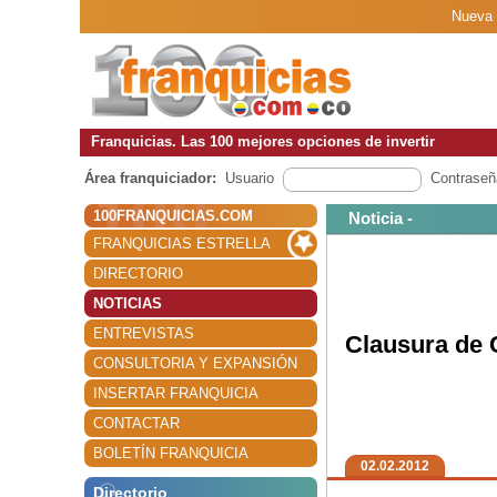
Nueva 
Franquicias. Las 100 mejores opciones de invertir
Área franquiciador:
Usuario
Contraseñ
100FRANQUICIAS.COM
Noticia -
FRANQUICIAS ESTRELLA
DIRECTORIO
NOTICIAS
ENTREVISTAS
Clausura de 
CONSULTORIA Y EXPANSIÓN
INSERTAR FRANQUICIA
CONTACTAR
BOLETÍN FRANQUICIA
02.02.2012
Directorio