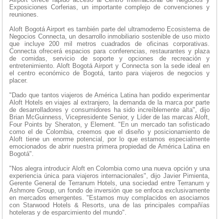
Exposiciones Corferias, un importante complejo de convenciones y
reuniones.
Aloft Bogotá Airport es también parte del ultramoderno Ecosistema de
Negocios Connecta, un desarrollo inmobiliario sostenible de uso mixto
que incluye 200 mil metros cuadrados de oficinas corporativas.
Connecta ofrecerá espacios para conferencias, restaurantes y plaza
de comidas, servicio de soporte y opciones de recreación y
entretenimiento. Aloft Bogotá Airport y Connecta son la sede ideal en
el centro económico de Bogotá, tanto para viajeros de negocios y
placer.
"Dado que tantos viajeros de América Latina han podido experimentar
Aloft Hotels en viajes al extranjero, la demanda de la marca por parte
de desarrolladores y consumidores ha sido increíblemente alta", dijo
Brian McGuinness, Vicepresidente Senior, y Líder de las marcas Aloft,
Four Points by Sheraton, y Element. "En un mercado tan sofisticado
como el de Colombia, creemos que el diseño y posicionamiento de
Aloft tiene un enorme potencial, por lo que estamos especialmente
emocionados de abrir nuestra primera propiedad de América Latina en
Bogotá".
"Nos alegra introducir Aloft en Colombia como una nueva opción y una
experiencia única para viajeros internacionales", dijo Javier Pimienta,
Gerente General de Terranum Hotels, una sociedad entre Terranum y
Ashmore Group, un fondo de inversión que se enfoca exclusivamente
en mercados emergentes. "Estamos muy complacidos en asociarnos
con Starwood Hotels & Resorts, una de las principales compañías
hoteleras y de esparcimiento del mundo".