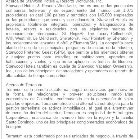
Acerca de Starwood Hotels & Resorts Worldwide, Inc.
Starwood Hotels & Resorts Worldwide, Inc. es una de las principales
compañías hoteleras y de esparcimiento del mundo con 1.071
propiedades en casi 100 países y territorios con 145.000 empleados
en las propiedades que posee y que administra. Starwood Hotels es
propietaria totalmente integrada, operadora y franquiciadora de
hoteles, resorts y residencias con las siguientes marcas de
reconocimiento internacional: St. Regis®, The Luxury Collection®,
W®, Westin®, Le Méridien®, Sheraton®, Four Points® by Sheraton, y
las recientemente lanzadas Aloft® y Element(SM). La compañía hace
alarde de uno de los principales programas de lealtad de la industria,
Starwood Preferred Guest (SPG), que permite a los miembros obtener
y canjear puntos para estadías en habitaciones, upgrades en
habitaciones y vuelos, y que no se apliquen las fechas de bloqueo.
Starwood Hotels también es dueña de Starwood Vacation Ownership,
Inc., uno de los principales desarrolladores y operadores de resorts de
alta calidad de tiempo compartido.
Acerca de Terranum
Terranum es la primera plataforma integral de servicios que innova en
la forma de relacionarse y proveer soluciones inmobiliarias
corporativas en Colombia, contribuyendo en la generación de valor
para las empresas. Terranum ofrece una alternativa estratégica para la
gestión profesional de activos inmobiliarios, al igual que alternativas
de inversión dentro del sector. Terranum es propiedad de Estrategias
Corporativas, una banca de inversión líder en la región y la familia
Santo Domingo, uno de los principales conglomerados económicos de
la región.
Terranum está conformado por seis unidades de negocio, a través de