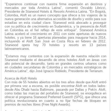
"Esperamos continuar con nuestra firme expansión en destinos y
mercados por toda América Latina", comentó Osvaldo Librizzi,
Presidente de Starwood Hotels & Resorts América Latina. "En Bogotá,
Colombia, Aloft es un nuevo concepto que ofrece a los viajeros de la
nueva generación una alternativa accesible de diseño y estilo para sus
estadías en esta ciudad clave. Starwood está abocado a proseguir
con su política de crecimiento en Sudamérica, y la presencia de Aloft
en Colombia es el fiel reflejo de este enfoque". Starwood América
Latina aceleró el crecimiento en 2011 con siete aperturas de nuevos
hoteles, y ya tiene 16 aperturas planeadas para inaugurar hacia 2014,
incluyendo el Aloft San José en Costa Rica en febrero de 2012.
Starwood opera hoy 70 hoteles y resorts en 13 países
latinoamericanos.
"Estamos muy contentos con la expansión de nuestra relación con
Starwood mediante el desarrollo de otros hoteles Aloft en áreas con
alto potencial de desarrollo, tanto en grandes centros urbanos como
en ciudades secundarias de Colombia y en mercados estratégicos de
América Latina", dijo José Ignacio Robledo, Presidente de Terranum.
Acerca de Aloft Hotels
Con más de 55 hoteles abiertos en los tres años desde que Aloft entró
por primera vez a escena, es posible encontrar Aloft en todos lados:
desde Abu Dhabi hasta Baltimore, pasando por Dallas y Pekín. Aloft,
como todas las marcas del portafolio de Starwood, se enorgullece en
ofrecer el programa Starwood Preferred Guest® (SPG), que ofrece una
política revolucionaria en cuanto a no fijar fechas de bloqueo en
premios de noches libres (Free Night Awards).