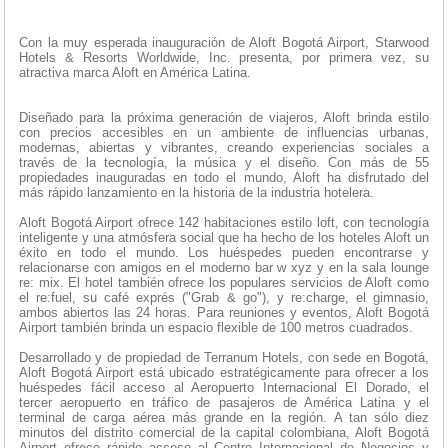
Con la muy esperada inauguración de Aloft Bogotá Airport, Starwood
Hotels & Resorts Worldwide, Inc. presenta, por primera vez, su
atractiva marca Aloft en América Latina.
Diseñado para la próxima generación de viajeros, Aloft brinda estilo
con precios accesibles en un ambiente de influencias urbanas,
modernas, abiertas y vibrantes, creando experiencias sociales a
través de la tecnología, la música y el diseño. Con más de 55
propiedades inauguradas en todo el mundo, Aloft ha disfrutado del
más rápido lanzamiento en la historia de la industria hotelera.
Aloft Bogotá Airport ofrece 142 habitaciones estilo loft, con tecnología
inteligente y una atmósfera social que ha hecho de los hoteles Aloft un
éxito en todo el mundo. Los huéspedes pueden encontrarse y
relacionarse con amigos en el moderno bar w xyz y en la sala lounge
re: mix. El hotel también ofrece los populares servicios de Aloft como
el re:fuel, su café exprés ("Grab & go"), y re:charge, el gimnasio,
ambos abiertos las 24 horas. Para reuniones y eventos, Aloft Bogotá
Airport también brinda un espacio flexible de 100 metros cuadrados.
Desarrollado y de propiedad de Terranum Hotels, con sede en Bogotá,
Aloft Bogotá Airport está ubicado estratégicamente para ofrecer a los
huéspedes fácil acceso al Aeropuerto Internacional El Dorado, el
tercer aeropuerto en tráfico de pasajeros de América Latina y el
terminal de carga aérea más grande en la región. A tan sólo diez
minutos del distrito comercial de la capital colombiana, Aloft Bogotá
Airport ofrece rápido acceso al Centro Internacional de Negocios y