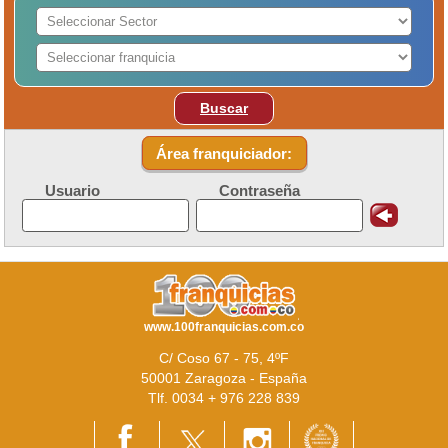
Buscar
Área franquiciador:
Usuario
Contraseña
www.100franquicias.com.co
C/ Coso 67 - 75, 4ºF
50001 Zaragoza - España
Tlf. 0034 + 976 228 839