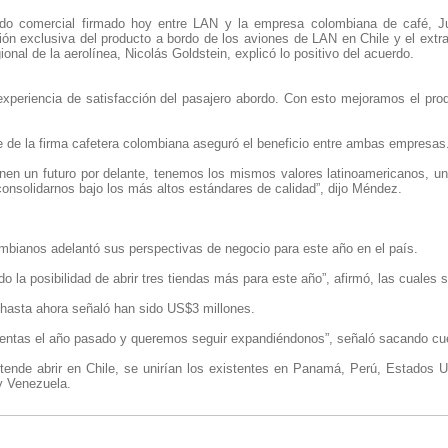
do comercial firmado hoy entre LAN y la empresa colombiana de café, J
ción exclusiva del producto a bordo de los aviones de LAN en Chile y el extra
onal de la aerolínea, Nicolás Goldstein, explicó lo positivo del acuerdo.
xperiencia de satisfacción del pasajero abordo. Con esto mejoramos el produ
e de la firma cafetera colombiana aseguró el beneficio entre ambas empresas
nen un futuro por delante, tenemos los mismos valores latinoamericanos, u
consolidarnos bajo los más altos estándares de calidad”, dijo Méndez.
ombianos adelantó sus perspectivas de negocio para este año en el país.
o la posibilidad de abrir tres tiendas más para este año”, afirmó, las cuales 
 hasta ahora señaló han sido US$3 millones.
entas el año pasado y queremos seguir expandiéndonos”, señaló sacando cu
etende abrir en Chile, se unirían los existentes en Panamá, Perú, Estados 
y Venezuela.