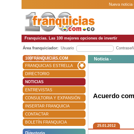
Nueva noticia 
Franquicias. Las 100 mejores opciones de invertir
Área franquiciador:
Usuario
Contraseñ
100FRANQUICIAS.COM
Noticia -
FRANQUICIAS ESTRELLA
DIRECTORIO
NOTICIAS
ENTREVISTAS
Acuerdo come
CONSULTORIA Y EXPANSIÓN
INSERTAR FRANQUICIA
CONTACTAR
BOLETÍN FRANQUICIA
25.01.2012
Directorio