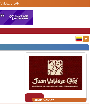
n Valdez y LAN.
N
Juan Valdez