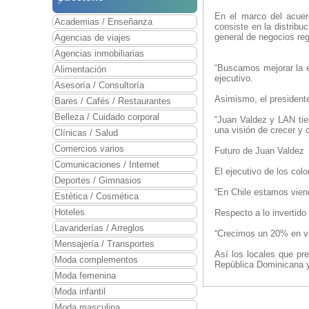
En el marco del acuer
Academias / Enseñanza
consiste en la distribu
general de negocios regi
Agencias de viajes
Agencias inmobiliarias
“Buscamos mejorar la e
Alimentación
ejecutivo.
Asesoría / Consultoría
Asimismo, el president
Bares / Cafés / Restaurantes
Belleza / Cuidado corporal
“Juan Valdez y LAN tie
una visión de crecer y 
Clínicas / Salud
Comercios varios
Futuro de Juan Valdez
Comunicaciones / Internet
El ejecutivo de los col
Deportes / Gimnasios
“En Chile estamos viend
Estética / Cosmética
Hoteles
Respecto a lo invertido
Lavanderías / Arreglos
“Crecimos un 20% en v
Mensajería / Transportes
Así los locales que pr
Moda complementos
República Dominicana 
Moda femenina
Moda infantil
Moda masculina