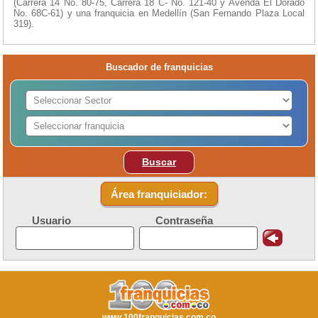
(Carrera 14 No. 80-75, Carrera 18 C- No. 121-40 y Avenda El Dorado
No. 68C-61) y una franquicia en Medellín (San Fernando Plaza Local
319).
Buscador de franquicias
Buscar
Área franquiciador:
Usuario
Contraseña
www.100franquicias.com.co