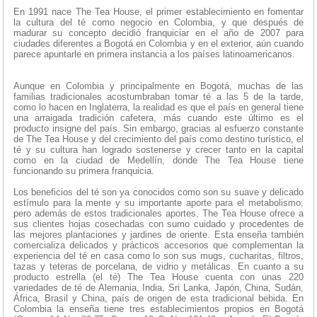
En 1991 nace The Tea House, el primer establecimiento en fomentar
la cultura del té como negocio en Colombia, y que después de
madurar su concepto decidió franquiciar en el año de 2007 para
ciudades diferentes a Bogotá en Colombia y en el exterior, aún cuando
parece apuntarle en primera instancia a los países latinoamericanos.
Aunque en Colombia y principalmente en Bogotá, muchas de las
familias tradicionales acostumbraban tomar té a las 5 de la tarde,
como lo hacen en Inglaterra, la realidad es que el país en general tiene
una arraigada tradición cafetera, más cuando este último es el
producto insigne del país. Sin embargo, gracias al esfuerzo constante
de The Tea House y del crecimiento del país como destino turístico, el
té y su cultura han logrado sostenerse y crecer tanto en la capital
como en la ciudad de Medellín, donde The Tea House tiene
funcionando su primera franquicia.
Los beneficios del té son ya conocidos como son su suave y delicado
estímulo para la mente y su importante aporte para el metabolismo;
pero además de estos tradicionales aportes, The Tea House ofrece a
sus clientes hojas cosechadas con sumo cuidado y procedentes de
las mejores plantaciones y jardines de oriente. Esta enseña también
comercializa delicados y prácticos accesorios que complementan la
experiencia del té en casa como lo son sus mugs, cucharitas, filtros,
tazas y teteras de porcelana, de vidrio y metálicas. En cuanto a su
producto estrella (el té) The Tea House cuenta con unas 220
variedades de té de Alemania, India, Sri Lanka, Japón, China, Sudán,
África, Brasil y China, país de origen de esta tradicional bebida. En
Colombia la enseña tiene tres establecimientos propios en Bogotá