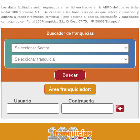
Los datos facilitados serán registrados en un fichero inscrito en la AEPD del que es titular
Portal 100Franquicias S.L.. Se cederán a las franquicias de las que solicite información y
autoriza a recibir información comercial. Tiene derecho al acceso, rectificación y cancelación
contactando con Portal 100Franquicias S.L. C/ Coso 67-75, 4ºF, 50001(Zaragoza).
Buscador de franquicias
Buscar
Área franquiciador:
Usuario
Contraseña