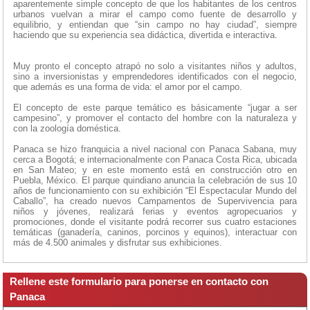
aparentemente simple concepto de que los habitantes de los centros
urbanos vuelvan a mirar el campo como fuente de desarrollo y
equilibrio, y entiendan que “sin campo no hay ciudad”, siempre
haciendo que su experiencia sea didáctica, divertida e interactiva.
Muy pronto el concepto atrapó no solo a visitantes niños y adultos,
sino a inversionistas y emprendedores identificados con el negocio,
que además es una forma de vida: el amor por el campo.
El concepto de este parque temático es básicamente “jugar a ser
campesino”, y promover el contacto del hombre con la naturaleza y
con la zoología doméstica.
Panaca se hizo franquicia a nivel nacional con Panaca Sabana, muy
cerca a Bogotá; e internacionalmente con Panaca Costa Rica, ubicada
en San Mateo; y en este momento está en construcción otro en
Puebla, México. El parque quindiano anuncia la celebración de sus 10
años de funcionamiento con su exhibición “El Espectacular Mundo del
Caballo”, ha creado nuevos Campamentos de Supervivencia para
niños y jóvenes, realizará ferias y eventos agropecuarios y
promociones, donde el visitante podrá recorrer sus cuatro estaciones
temáticas (ganadería, caninos, porcinos y equinos), interactuar con
más de 4.500 animales y disfrutar sus exhibiciones.
Rellene este formulario para ponerse en contacto con
Panaca