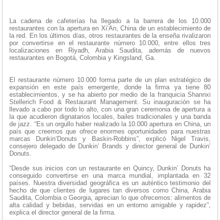
La cadena de cafeterías ha llegado a la barrera de los 10.000
restaurantes con la apertura en Xi’An, China de un establecimiento de
la red. En los últimos días, otros restaurantes de la enseña rivalizaron
por convertirse en el restaurante número 10.000, entre ellos tres
localizaciones en Riyadh, Arabia Saudita, además de nuevos
restaurantes en Bogotá, Colombia y Kingsland, Ga.
El restaurante número 10.000 forma parte de un plan estratégico de
expansión en este país emergente, donde la firma ya tiene 80
establecimientos, y se ha abierto por medio de la franquicia Shannxi
Stellerich Food & Restaurant Management. Su inauguración se ha
llevado a cabo por todo lo alto, con una gran ceremonia de apertura a
la que acudieron dignatarios locales, bailes tradicionales y una banda
de jazz. “Es un orgullo haber realizado la 10.000 apertura en China, un
país que creemos que ofrece enormes oportunidades para nuestras
marcas Dunkin’Donuts y Baskin-Robbins”, explicó Nigel Travis,
consejero delegado de Dunkin’ Brands y director general de Dunkin’
Donuts.
“Desde sus inicios con un restaurante en Quincy, Dunkin’ Donuts ha
conseguido convertirse en una marca mundial, implantada en 32
países. Nuestra diversidad geográfica es un auténtico testimonio del
hecho de que clientes de lugares tan diversos como China, Arabia
Saudita, Colombia o Georgia, aprecian lo que ofrecemos: alimentos de
alta calidad y bebidas, servidas en un entorno amigable y rapidez”,
explica el director general de la firma.