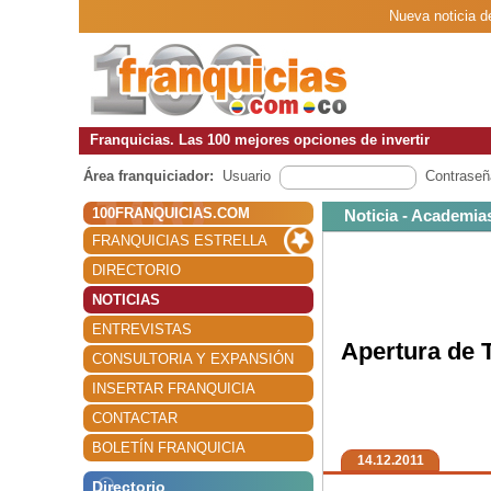
Nueva noticia d
Franquicias. Las 100 mejores opciones de invertir
Área franquiciador:
Usuario
Contraseñ
100FRANQUICIAS.COM
Noticia - Academia
FRANQUICIAS ESTRELLA
DIRECTORIO
NOTICIAS
ENTREVISTAS
Apertura de T
CONSULTORIA Y EXPANSIÓN
INSERTAR FRANQUICIA
CONTACTAR
BOLETÍN FRANQUICIA
14.12.2011
Directorio