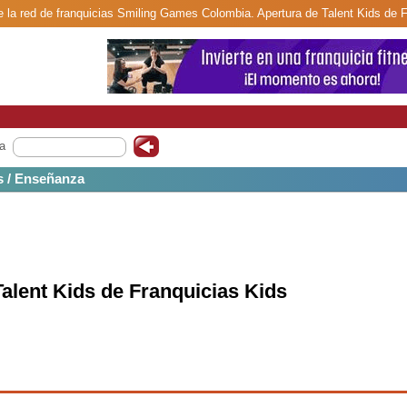
e la red de franquicias Smiling Games Colombia. Apertura de Talent Kids de F
a
s / Enseñanza
alent Kids de Franquicias Kids