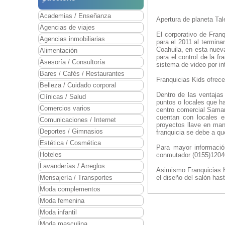
Academias / Enseñanza
Apertura de planeta Tale
Agencias de viajes
El corporativo de Fra
Agencias inmobiliarias
para el 2011 al termina
Coahuila, en esta nue
Alimentación
para el control de la fr
Asesoría / Consultoría
sistema de video por i
Bares / Cafés / Restaurantes
Franquicias Kids ofrece
Belleza / Cuidado corporal
Dentro de las ventajas
Clínicas / Salud
puntos o locales que ha
Comercios varios
centro comercial Samar
cuentan con locales e
Comunicaciones / Internet
proyectos llave en man
Deportes / Gimnasios
franquicia se debe a qu
Estética / Cosmética
Para mayor información
Hoteles
conmutador (0155)1204
Lavanderías / Arreglos
Asimismo Franquicias Ki
Mensajería / Transportes
el diseño del salón has
Moda complementos
Moda femenina
Moda infantil
Moda masculina