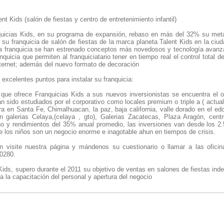
nt Kids (salón de fiestas y centro de entretenimiento infantil)
nquicias Kids, en su programa de expansión, rebaso en más del 32% su met
r su franquicia de salón de fiestas de la marca planeta Talent Kids en la ci
va franquicia se han estrenado conceptos más novedosos y tecnología avan
anquicia que permiten al franquiciatario tener en tiempo real el control total d
nternet; además del nuevo formato de decoración
 excelentes puntos para instalar su franquicia:
 que ofrece Franquicias Kids a sus nuevos inversionistas se encuentra el of
n sido estudiados por el corporativo como locales premium o triple a ( actu
a en Santa Fe, Chimalhuacan, la paz, baja california, valle dorado en el ed
n galerias Celaya,(celaya , gto), Galerias Zacatecas, Plaza Aragón, cent
o y rendimientos del 35% anual promedio, las inversiones van desde los 2.
e los niños son un negocio enorme e inagotable ahun en tiempos de crisis.
 visite nuestra página y mándenos su cuestionario o llamar a las oficina
0280.
ds, supero durante el 2011 su objetivo de ventas en salones de fiestas inde
ta la capacitación del personal y apertura del negocio