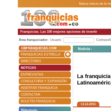
Nueva noticia de la re
Franquicias. Las 100 mejores opciones de invertir
Área franquiciador:
Usuario
Contraseñ
100FRANQUICIAS.COM
Noticia -
FRANQUICIAS ESTRELLA
DIRECTORIO
NOTICIAS
ENTREVISTAS
La franquicia
CONSULTORIA Y EXPANSIÓN
Latinoaméric
INSERTAR FRANQUICIA
CONTACTAR
BOLETÍN FRANQUICIA
13.12.2011
Directorio