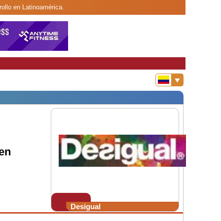
rollo en Latinoamérica.
 en
Desigual