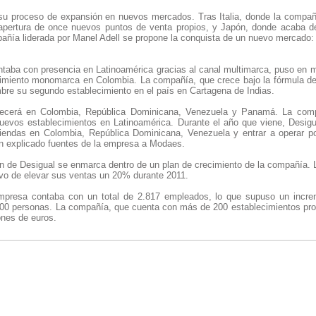
su proceso de expansión en nuevos mercados. Tras Italia, donde la compañí
a apertura de once nuevos puntos de venta propios, y Japón, donde acaba de
pañía liderada por Manel Adell se propone la conquista de un nuevo mercado:
taba con presencia en Latinoamérica gracias al canal multimarca, puso en 
ecimiento monomarca en Colombia. La compañía, que crece bajo la fórmula de 
mbre su segundo establecimiento en el país en Cartagena de Indias.
recerá en Colombia, República Dominicana, Venezuela y Panamá. La com
evos establecimientos en Latinoamérica. Durante el año que viene, Desigua
tiendas en Colombia, República Dominicana, Venezuela y entrar a operar p
n explicado fuentes de la empresa a Modaes.
n de Desigual se enmarca dentro de un plan de crecimiento de la compañía.
ivo de elevar sus ventas un 20% durante 2011.
empresa contaba con un total de 2.817 empleados, lo que supuso un incre
800 personas. La compañía, que cuenta con más de 200 establecimientos propi
ones de euros.