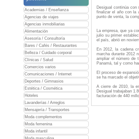
Desigual continúa con 
Academias / Enseñanza
finalizar el año con l
punto de venta, la com
Agencias de viajes
Agencias inmobiliarias
La empresa, que ya con
Alimentación
julio su primer establ
Asesoría / Consultoría
el país, abrió en novie
Bares / Cafés / Restaurantes
En 2012, la cadena c
Belleza / Cuidado corporal
marcha durante 2012 nu
ampliar el número de 
Clínicas / Salud
Panamá, tal y como ha
Comercios varios
El proceso de expansió
Comunicaciones / Internet
se ha marcado el objet
Deportes / Gimnasios
A cierre de 2010, la 
Estética / Cosmética
Desigual trabajaban 1.
Hoteles
facturación de 440 mill
Lavanderías / Arreglos
Mensajería / Transportes
Moda complementos
Moda femenina
Moda infantil
Moda masculina