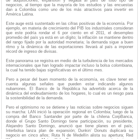
de adquisiciones, expansión y llegada al país de todo tipo de
negocios, al tiempo que la mayoría de los estudios y las encuestas
dan a Colombia como uno de los más atractivos para invertir en
América Latina.
Este auge está sustentado en las cifras positivas de la economía. Por
ejemplo, en materia de crecimiento del PIB los industriales consideran
que este podría rondar el 6 por ciento en el 2011, el desempleo
promedio del país ya está en un dígito; la inflación se mantiene dentro
del rango fijado por la autoridad monetaria; la demanda sigue a buen
ritmo y la dinámica de las exportaciones llevará al país a imponer
récord de ingreso de divisas.
Este panorama se registra en medio de la turbulencia de los mercados
internacionales que han logrado impactar incluso la bolsa colombiana,
la cual ha tenido bajas significativas en el último mes.
Pero a pesar del buen momento de la economía, es clave tener en
cuenta algunas señales que pueden estar indicando algunos
nubarrones. El Banco de la República ha advertido acerca de la
dinámica del endeudamiento de los hogares, lo cual es un riesgo para
la sostenibilidad de la demanda.
Pero el optimismo no se detiene y las noticias sobre negocios siguen
su marcha: LAN inició la operación regional en Colombia; luego de la
compra del Banco Santander por parte de la chilena CorpBanca,
donde el Grupo Santo Domingo tiene participación, su presidente,
Alejandro Santo Domingo, anunció que tiene planes en el país;
Interbolsa lanza plan de expansión; Dunkin’ Donuts duplicará su
negocio en cinco años; Ruta N de Medellín alista su apertura; Red