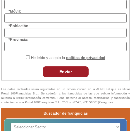
*Móvil:
*Población:
*Provincia:
He leído y acepto la
política de privacidad
Enviar
Los datos facilitados serán registrados en un fichero inscrito en la AEPD del que es titular
Portal 100Franquicias S.L.. Se cederán a las franquicias de las que solicite información y
autoriza a recibir información comercial. Tiene derecho al acceso, rectificación y cancelación
contactando con Portal 100Franquicias S.L. C/ Coso 67-75, 4ºF, 50001(Zaragoza).
Buscador de franquicias