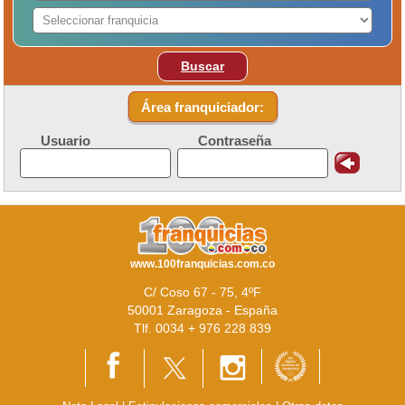
Buscar
Área franquiciador:
Usuario
Contraseña
www.100franquicias.com.co
C/ Coso 67 - 75, 4ºF
50001 Zaragoza - España
Tlf. 0034 + 976 228 839