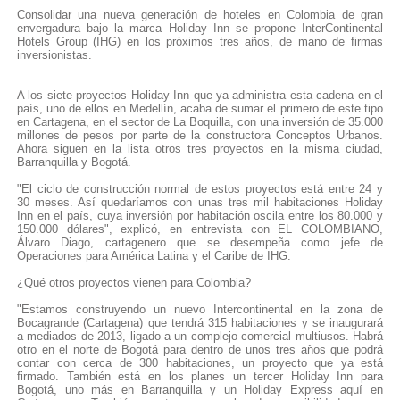
Consolidar una nueva generación de hoteles en Colombia de gran
envergadura bajo la marca Holiday Inn se propone InterContinental
Hotels Group (IHG) en los próximos tres años, de mano de firmas
inversionistas.
A los siete proyectos Holiday Inn que ya administra esta cadena en el
país, uno de ellos en Medellín, acaba de sumar el primero de este tipo
en Cartagena, en el sector de La Boquilla, con una inversión de 35.000
millones de pesos por parte de la constructora Conceptos Urbanos.
Ahora siguen en la lista otros tres proyectos en la misma ciudad,
Barranquilla y Bogotá.
"El ciclo de construcción normal de estos proyectos está entre 24 y
30 meses. Así quedaríamos con unas tres mil habitaciones Holiday
Inn en el país, cuya inversión por habitación oscila entre los 80.000 y
150.000 dólares", explicó, en entrevista con EL COLOMBIANO,
Álvaro Diago, cartagenero que se desempeña como jefe de
Operaciones para América Latina y el Caribe de IHG.
¿Qué otros proyectos vienen para Colombia?
"Estamos construyendo un nuevo Intercontinental en la zona de
Bocagrande (Cartagena) que tendrá 315 habitaciones y se inaugurará
a mediados de 2013, ligado a un complejo comercial multiusos. Habrá
otro en el norte de Bogotá para dentro de unos tres años que podrá
contar con cerca de 300 habitaciones, un proyecto que ya está
firmado. También está en los planes un tercer Holiday Inn para
Bogotá, uno más en Barranquilla y un Holiday Express aquí en