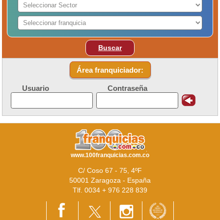
Buscar
Área franquiciador:
Usuario
Contraseña
www.100franquicias.com.co
C/ Coso 67 - 75, 4ºF
50001 Zaragoza - España
Tlf. 0034 + 976 228 839