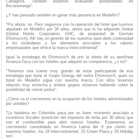
Cartagena. También estamos evaluando posibilidades en
Bucaramanga".
¿Y han pensado también en ganar más presencia en Medellín?
"Por ahora, no. Pero seguimos con la operación del hotel que tuvimos
alquilado en Medellín por 30 años, ahora que lo ha adquirido Global
(Global Hotels Corporation, GHC, de propiedad de Germán
Efromovich). Allí hay un gerente de los nuestros para darle continuidad
a los estándares y los elementos asociados a los valores
empresariales que ofrece la marca Intercontinental".
Igual la estrategia de Efromovich de unir la oferta de su aerolínea
Avianca-Taca con los hoteles que adquirió es competencia, ¿o no?
"Tenemos una suerte muy grande de estar participando de esa
estrategia que tiene el Grupo Sinergy del señor Efromovich, pues su
hotel en Medellín sigue con nuestra marca. Con ellos tenemos
relación muy estrecha y ambos grupos estamos hablando sobre la
posibilidad de crecer juntos".
¿Cómo va el crecimiento en la ocupación de los hoteles administrados
por ustedes?
"La hotelería en Colombia pasa por un buen momento asociado a
incentivos fiscales (exención del impuesto de renta por 30 años) que
son el combustible para abrir nuevos hoteles. Esperamos un
crecimiento consolidado en América Latina del 9 por ciento en
nuestros hoteles, los 19 Intercontinental, 15 Crown Plaza y 20 Holiday
Inn".