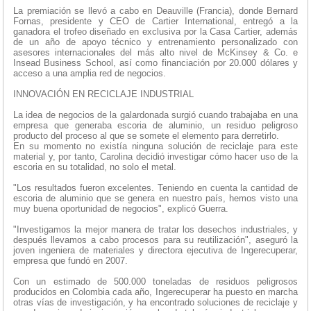
La premiación se llevó a cabo en Deauville (Francia), donde Bernard
Fornas, presidente y CEO de Cartier International, entregó a la
ganadora el trofeo diseñado en exclusiva por la Casa Cartier, además
de un año de apoyo técnico y entrenamiento personalizado con
asesores internacionales del más alto nivel de McKinsey & Co. e
Insead Business School, así como financiación por 20.000 dólares y
acceso a una amplia red de negocios.
INNOVACIÓN EN RECICLAJE INDUSTRIAL
La idea de negocios de la galardonada surgió cuando trabajaba en una
empresa que generaba escoria de aluminio, un residuo peligroso
producto del proceso al que se somete el elemento para derretirlo.
En su momento no existía ninguna solución de reciclaje para este
material y, por tanto, Carolina decidió investigar cómo hacer uso de la
escoria en su totalidad, no solo el metal.
"Los resultados fueron excelentes. Teniendo en cuenta la cantidad de
escoria de aluminio que se genera en nuestro país, hemos visto una
muy buena oportunidad de negocios", explicó Guerra.
"Investigamos la mejor manera de tratar los desechos industriales, y
después llevamos a cabo procesos para su reutilización", aseguró la
joven ingeniera de materiales y directora ejecutiva de Ingerecuperar,
empresa que fundó en 2007.
Con un estimado de 500.000 toneladas de residuos peligrosos
producidos en Colombia cada año, Ingerecuperar ha puesto en marcha
otras vías de investigación, y ha encontrado soluciones de reciclaje y