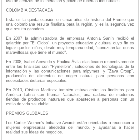
uso de cenizas de incineración y polvo de tuberías industriales.
COLOMBIA DESTACADA
Esta es la quinta ocasión en cinco años de historia del Premio que
una colombiana resulta finalista para la región, y es la segunda vez
que resulta ganadora.
En 2007 la administradora de empresas Antonia Sanín recibió el
galardón por "El Globo", un proyecto educativo y cultural cuyo fin es
lograr que los niños, desde muy temprana edad, "conozcan las cosas
maravillosas que tiene el mundo".
En 2008, Isabel Acevedo y Paulina Ávila clasificaron respectivamente
entre las finalistas con "Pymelibre", soluciones de tecnologías de la
información y las comunicaciones para mipymes; y "Zava Group",
producción de alimentos de origen natural para personas con
necesidades dietarías especiales.
En 2010, Cristina Martínez también estuvo entre las finalistas para
América Latina con Biomar Naturales, una cadena de modernas
tiendas de productos naturales que abastecen a personas con un
estilo de vida saludable.
PREMIOS GLOBALES
Los Cartier Women's Initiative Awards están orientados a reconocer a
mujeres empresarias alrededor del mundo, y ayudarlas a hacer
realidad sus ideas de negocios.