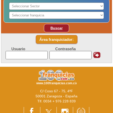
Buscar
Área franquiciador:
Usuario
Contraseña
www.100franquicias.com.co
C/ Coso 67 - 75, 4ºF
50001 Zaragoza - España
Tlf. 0034 + 976 228 839