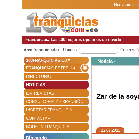
Nueva noticia 
Franquicias. Las 100 mejores opciones de invertir
Área franquiciador:
Usuario
Contraseñ
100FRANQUICIAS.COM
Noticia -
FRANQUICIAS ESTRELLA
DIRECTORIO
NOTICIAS
ENTREVISTAS
Zar de la soy
CONSULTORIA Y EXPANSIÓN
INSERTAR FRANQUICIA
CONTACTAR
BOLETÍN FRANQUICIA
22.08.2011
Directorio