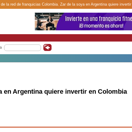
de la red de franquicias Colombia. Zar de la soya en Argentina quiere inverti
a
a en Argentina quiere invertir en Colombia