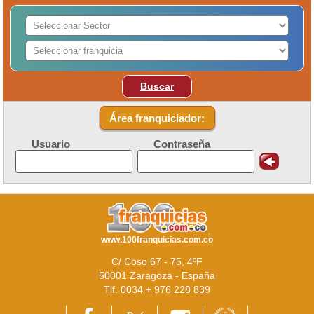
Buscar
Área franquiciador:
Usuario
Contraseña
www.100franquicias.com.co
C/ Coso 67 - 75, 4ºF
50001 Zaragoza - España
Tlf. 0034 + 976 228 839