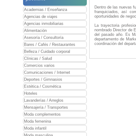
Dentro de las nuevas f
Academias / Enseñanza
franquiciados, así c
oportunidades de negoc
Agencias de viajes
Agencias inmobiliarias
La trayectoria profes
nombrado Director de 
Alimentación
del pasado año. Es Má
Asesoría / Consultoría
departamento de Marke
coordinación del depart
Bares / Cafés / Restaurantes
Belleza / Cuidado corporal
Clínicas / Salud
Comercios varios
Comunicaciones / Internet
Deportes / Gimnasios
Estética / Cosmética
Hoteles
Lavanderías / Arreglos
Mensajería / Transportes
Moda complementos
Moda femenina
Moda infantil
Moda masculina