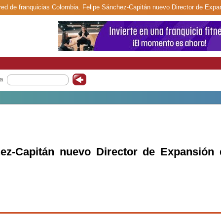
 red de franquicias Colombia. Felipe Sánchez-Capitán nuevo Director de Expa
a
hez-Capitán nuevo Director de Expansión 