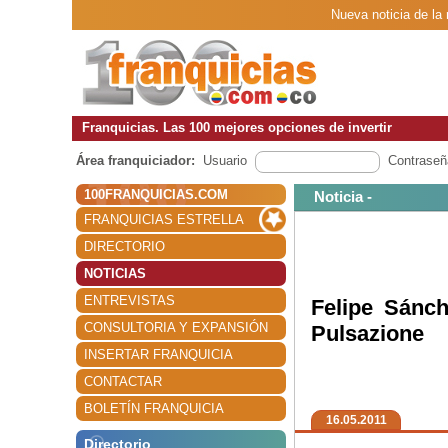
Nueva noticia de la
Franquicias. Las 100 mejores opciones de invertir
Área franquiciador:
Usuario
Contraseñ
100FRANQUICIAS.COM
Noticia -
FRANQUICIAS ESTRELLA
DIRECTORIO
NOTICIAS
ENTREVISTAS
Felipe Sánc
CONSULTORIA Y EXPANSIÓN
Pulsazione
INSERTAR FRANQUICIA
CONTACTAR
BOLETÍN FRANQUICIA
16.05.2011
Directorio