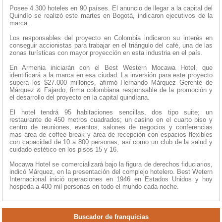
Posee 4.300 hoteles en 90 países. El anuncio de llegar a la capital del
Quindío se realizó este martes en Bogotá, indicaron ejecutivos de la
marca.
Los responsables del proyecto en Colombia indicaron su interés en
conseguir accionistas para trabajar en el triángulo del café, una de las
zonas turísticas con mayor proyección en esta industria en el país.
En Armenia iniciarán con el Best Western Mocawa Hotel, que
identificará a la marca en esa ciudad. La inversión para este proyecto
supera los $27.000 millones, afirmó Hernando Márquez Gerente de
Márquez & Fajardo, firma colombiana responsable de la promoción y
el desarrollo del proyecto en la capital quindíana.
El hotel tendrá 95 habitaciones sencillas, dos tipo suite; un
restaurante de 450 metros cuadrados; un casino en el cuarto piso y
centro de reuniones, eventos, salones de negocios y conferencias
mas área de coffee break y área de recepción con espacios flexibles
con capacidad de 10 a 800 personas, así como un club de la salud y
cuidado estético en los pisos 15 y 16.
Mocawa Hotel se comercializará bajo la figura de derechos fiduciarios,
indicó Márquez, en la presentación del complejo hotelero. Best Wetern
Internacional inició operaciones en 1946 en Estados Unidos y hoy
hospeda a 400 mil personas en todo el mundo cada noche.
Buscador de franquicias