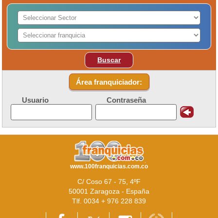
Buscar
Área franquiciador:
Usuario
Contraseña
www.100franquicias.com.co
C/ Coso 67 - 75, 4ºF
50001 Zaragoza - España
Tlf. 0034 + 976 228 839