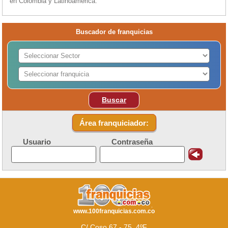
en Colombia y Latinoamérica.
Buscador de franquicias
Buscar
Área franquiciador:
Usuario
Contraseña
www.100franquicias.com.co
C/ Coso 67 - 75, 4ºF