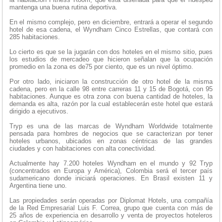
mantenga una buena rutina deportiva.
En el mismo complejo, pero en diciembre, entrará a operar el segundo
hotel de esa cadena, el Wyndham Cinco Estrellas, que contará con
285 habitaciones.
Lo cierto es que se la jugarán con dos hoteles en el mismo sitio, pues
los estudios de mercadeo que hicieron señalan que la ocupación
promedio en la zona es de75 por ciento, que es un nivel óptimo.
Por otro lado, iniciaron la construcción de otro hotel de la misma
cadena, pero en la calle 98 entre carreras 11 y 15 de Bogotá, con 95
habitaciones. Aunque es otra zona con buena cantidad de hoteles, la
demanda es alta, razón por la cual establecerán este hotel que estará
dirigido a ejecutivos.
Tryp es una de las marcas de Wyndham Worldwide totalmente
pensada para hombres de negocios que se caracterizan por tener
hoteles urbanos, ubicados en zonas céntricas de las grandes
ciudades y con habitaciones con alta conectividad.
Actualmente hay 7.200 hoteles Wyndham en el mundo y 92 Tryp
(concentrados en Europa y América), Colombia será el tercer país
sudamericano donde iniciará operaciones. En Brasil existen 11 y
Argentina tiene uno.
Las propiedades serán operadas por Diplomat Hotels, una compañía
de la Red Empresarial Luis F. Correa, grupo que cuenta con más de
25 años de experiencia en desarrollo y venta de proyectos hoteleros