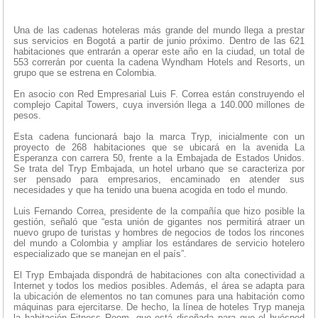
Una de las cadenas hoteleras más grande del mundo llega a prestar
sus servicios en Bogotá a partir de junio próximo. Dentro de las 621
habitaciones que entrarán a operar este año en la ciudad, un total de
553 correrán por cuenta la cadena Wyndham Hotels and Resorts, un
grupo que se estrena en Colombia.
En asocio con Red Empresarial Luis F. Correa están construyendo el
complejo Capital Towers, cuya inversión llega a 140.000 millones de
pesos.
Esta cadena funcionará bajo la marca Tryp, inicialmente con un
proyecto de 268 habitaciones que se ubicará en la avenida La
Esperanza con carrera 50, frente a la Embajada de Estados Unidos.
Se trata del Tryp Embajada, un hotel urbano que se caracteriza por
ser pensado para empresarios, encaminado en atender sus
necesidades y que ha tenido una buena acogida en todo el mundo.
Luis Fernando Correa, presidente de la compañía que hizo posible la
gestión, señaló que “esta unión de gigantes nos permitirá atraer un
nuevo grupo de turistas y hombres de negocios de todos los rincones
del mundo a Colombia y ampliar los estándares de servicio hotelero
especializado que se manejan en el país”.
El Tryp Embajada dispondrá de habitaciones con alta conectividad a
Internet y todos los medios posibles. Además, el área se adapta para
la ubicación de elementos no tan comunes para una habitación como
máquinas para ejercitarse. De hecho, la línea de hoteles Tryp maneja
la habitación Fitness Room, que está diseñada para que el huésped