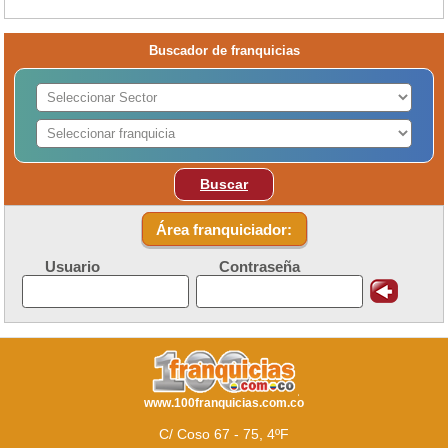
Buscador de franquicias
Buscar
Área franquiciador:
Usuario
Contraseña
www.100franquicias.com.co
C/ Coso 67 - 75, 4ºF