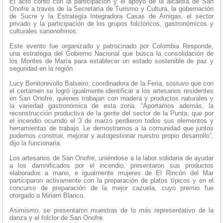
El acto contó con la participación y el apoyo de la alcaldía de San
Onofre a través de la Secretaría de Turismo y Cultura, la gobernación
de Sucre y la Estrategia Integradora Casas de Amigas, el sector
privado y la participación de los grupos folclóricos, gastronómicos y
culturales sanonofrinos.
Este evento fue organizado y patrocinado por Colombia Responde,
una estrategia del Gobierno Nacional que busca la consolidación de
los Montes de María para establecer un estado sostenible de paz y
seguridad en la región.
Lucy Benitorevollo Balseiro, coordinadora de la Feria, sostuvo que con
el certamen se logró igualmente identificar a los artesanos residentes
en San Onofre, quienes trabajan con madera y productos naturales y
la variedad gastronómica de esta zona. “Aportamos además, la
reconstrucción productiva de la gente del sector de la Punta, que por
el incendio ocurrido el 3 de marzo perdieron todos sus elementos y
herramientas de trabajo. Le demostramos a la comunidad que juntos
podemos construir, mejorar y autogestionar nuestro propio desarrollo”,
dijo la funcionaria.
Los artesanos de San Onofre, uniéndose a la labor solidaria de ayudar
a los damnificados por el incendio, presentaron sus productos
elaborados a mano, e igualmente mujeres de El Rincón del Mar
participaron activamente con la preparación de platos típicos y en el
concurso de preparación de la mejor cazuela, cuyo premio fue
otorgado a Miriam Blanco.
Asimismo, se presentaron muestras de lo más representativo de la
danza y el folclor de San Onofre.