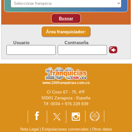
Buscar
Área franquiciador:
Usuario
Contraseña
www.100franquicias.com.co
C/ Coso 67 - 75, 4ºF
50001 Zaragoza - España
Tlf. 0034 + 976 228 839
Nota Legal
|
Estipulaciones comerciales
|
Otros datos