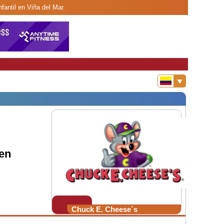
antil en Viña del Mar.
 en
Chuck E. Cheese´s