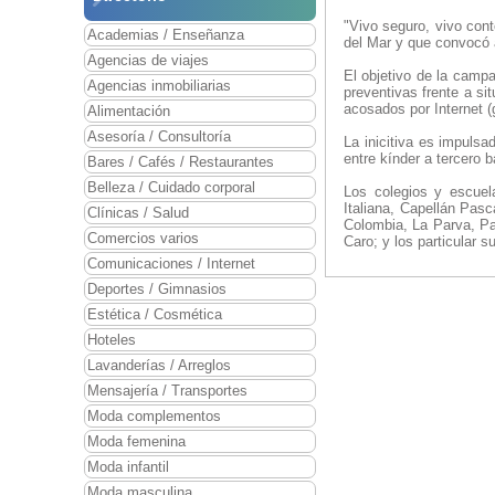
"Vivo seguro, vivo cont
Academias / Enseñanza
del Mar y que convocó 
Agencias de viajes
El objetivo de la camp
Agencias inmobiliarias
preventivas frente a s
acosados por Internet (
Alimentación
Asesoría / Consultoría
La inicitiva es impuls
entre kínder a tercero 
Bares / Cafés / Restaurantes
Belleza / Cuidado corporal
Los colegios y escuel
Italiana, Capellán Pasc
Clínicas / Salud
Colombia, La Parva, Pa
Comercios varios
Caro; y los particular 
Comunicaciones / Internet
Deportes / Gimnasios
Estética / Cosmética
Hoteles
Lavanderías / Arreglos
Mensajería / Transportes
Moda complementos
Moda femenina
Moda infantil
Moda masculina