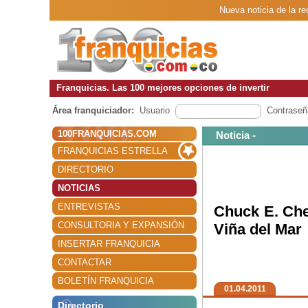
Nueva noticia de la r
Franquicias. Las 100 mejores opciones de invertir
Área franquiciador:
Usuario
Contraseñ
100FRANQUICIAS.COM
Noticia -
FRANQUICIAS ESTRELLA
DIRECTORIO
NOTICIAS
ENTREVISTAS
Chuck E. Che
CONSULTORIA Y EXPANSIÓN
Viña del Mar
INSERTAR FRANQUICIA
CONTACTAR
BOLETÍN FRANQUICIA
01.04.2011
Directorio