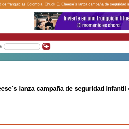
ed de franquicias Colombia. Chuck E. Cheese´s lanza campaña de seguridad inf
a
ese´s lanza campaña de seguridad infantil