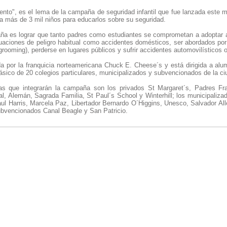
ento", es el lema de la campaña de seguridad infantil que fue lanzada este 
a más de 3 mil niños para educarlos sobre su seguridad.
aña es lograr que tanto padres como estudiantes se comprometan a adoptar
ituaciones de peligro habitual como accidentes domésticos, ser abordados po
grooming), perderse en lugares públicos y sufrir accidentes automovilísticos 
ada por la franquicia norteamericana Chuck E. Cheese´s y está dirigida a al
básico de 20 colegios particulares, municipalizados y subvencionados de la ci
as que integrarán la campaña son los privados St Margaret´s, Padres Fr
al, Alemán, Sagrada Familia, St Paul´s School y Winterhill; los municipaliz
ul Harris, Marcela Paz, Libertador Bernardo O´Higgins, Unesco, Salvador Al
subvencionados Canal Beagle y San Patricio.