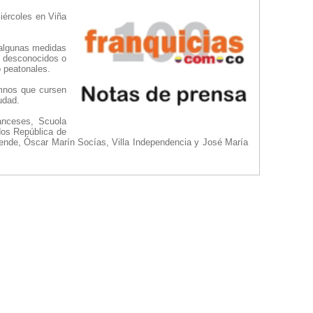
miércoles en Viña
 algunas medidas
r desconocidos o
o peatonales.
umnos que cursen
udad.
anceses, Scuola
ados República de
lende, Óscar Marín Socías, Villa Independencia y José María