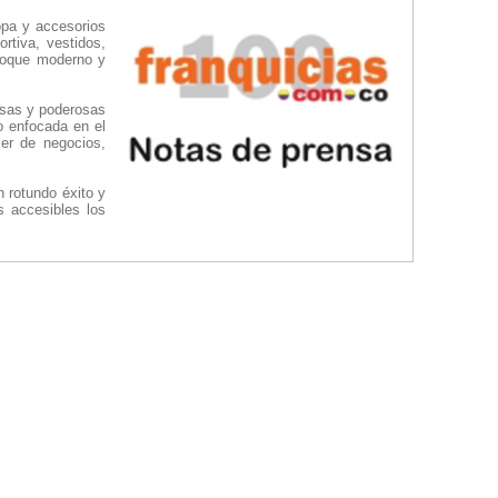
opa y accesorios
ortiva, vestidos,
nfoque moderno y
osas y poderosas
o enfocada en el
er de negocios,
 rotundo éxito y
s accesibles los