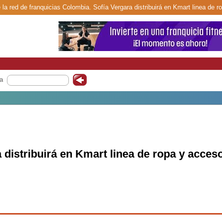
 la red de franquicias Colombia. Sofía Vergara distribuirá en Kmart linea de r
a
 distribuirá en Kmart linea de ropa y acces