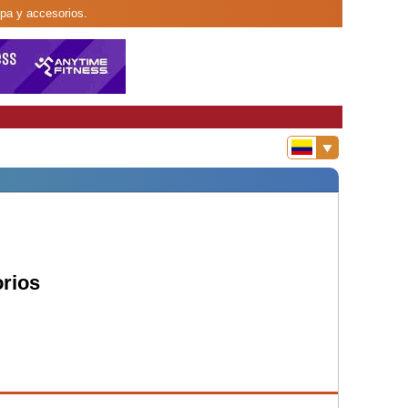
opa y accesorios.
orios