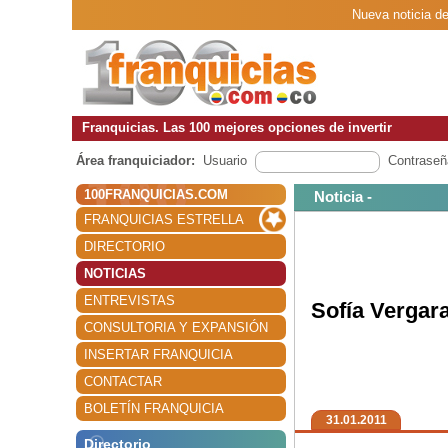
Nueva noticia de
Franquicias. Las 100 mejores opciones de invertir
Área franquiciador:
Usuario
Contraseñ
100FRANQUICIAS.COM
Noticia -
FRANQUICIAS ESTRELLA
DIRECTORIO
NOTICIAS
ENTREVISTAS
Sofía Vergara
CONSULTORIA Y EXPANSIÓN
INSERTAR FRANQUICIA
CONTACTAR
BOLETÍN FRANQUICIA
31.01.2011
Directorio