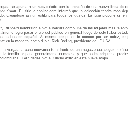
rgara se apunta a un nuevo éxito con la creación de una nueva línea de r
por Kmart. El sitio la.eonline.com informó que la colección tendrá ropa dep
ado. Creándose así un estilo para todos los gustos. La ropa propone un e
o.
 y Billboard nombraron a Sofía Vergara como una de las mujeres mas talent
almente logró pasar el ojo del público en general luego de sólo haber estad
a cadena en español. Al mismo tiempo se le conoce por ser actriz, muj
ente en la moda tal como dijo el Rick Darling, presidente de LF USA.
fía Vergara la pone nuevamente al frente de una negocio que seguro será un
n la familia hispana generalmente numerosa y que podrá adquirir a precio
colombiana. ¡Felicidades Sofía! Mucho éxito en esta nueva etapa.