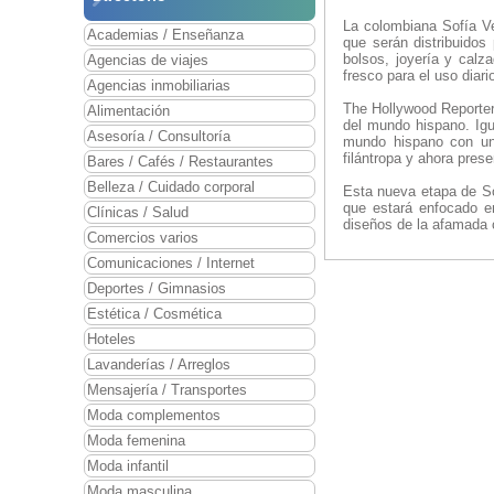
La colombiana Sofía Ve
Academias / Enseñanza
que serán distribuidos 
bolsos, joyería y calz
Agencias de viajes
fresco para el uso diari
Agencias inmobiliarias
The Hollywood Reporter
Alimentación
del mundo hispano. Igu
Asesoría / Consultoría
mundo hispano con un
filántropa y ahora pres
Bares / Cafés / Restaurantes
Belleza / Cuidado corporal
Esta nueva etapa de So
que estará enfocado e
Clínicas / Salud
diseños de la afamada 
Comercios varios
Comunicaciones / Internet
Deportes / Gimnasios
Estética / Cosmética
Hoteles
Lavanderías / Arreglos
Mensajería / Transportes
Moda complementos
Moda femenina
Moda infantil
Moda masculina