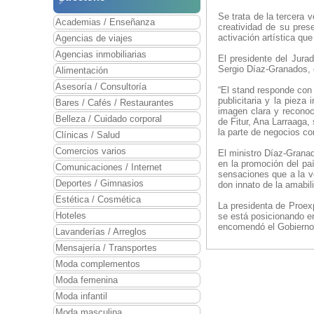
Se trata de la tercera
Academias / Enseñanza
creatividad de su prese
activación artística que
Agencias de viajes
Agencias inmobiliarias
El presidente del Jura
Sergio Díaz-Granados, 
Alimentación
Asesoría / Consultoría
“El stand responde con 
publicitaria y la pieza
Bares / Cafés / Restaurantes
imagen clara y reconoci
Belleza / Cuidado corporal
de Fitur, Ana Larraaga,
la parte de negocios co
Clínicas / Salud
Comercios varios
El ministro Díaz-Granad
en la promoción del pa
Comunicaciones / Internet
sensaciones que a la v
Deportes / Gimnasios
don innato de la amabil
Estética / Cosmética
La presidenta de Proexp
Hoteles
se está posicionando e
encomendó el Gobierno e
Lavanderías / Arreglos
Mensajería / Transportes
Moda complementos
Moda femenina
Moda infantil
Moda masculina