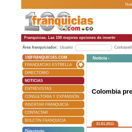
Nue
Franquicias. Las 100 mejores opciones de invertir
Área franquiciador:
Usuario
Contraseñ
100FRANQUICIAS.COM
Noticia -
FRANQUICIAS ESTRELLA
DIRECTORIO
NOTICIAS
ENTREVISTAS
Colombia pr
CONSULTORIA Y EXPANSIÓN
INSERTAR FRANQUICIA
CONTACTAR
BOLETÍN FRANQUICIA
31.01.2011
Directorio