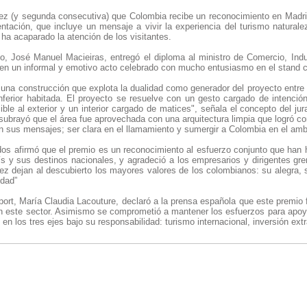
 vez (y segunda consecutiva) que Colombia recibe un reconocimiento en Madrid
ntación, que incluye un mensaje a vivir la experiencia del turismo naturale
 ha acaparado la atención de los visitantes.
do, José Manuel Macieiras, entregó el diploma al ministro de Comercio, Indu
en un informal y emotivo acto celebrado con mucho entusiasmo en el stand 
una construcción que explota la dualidad como generador del proyecto entre 
 inferior habitada. El proyecto se resuelve con un gesto cargado de intenci
ble al exterior y un interior cargado de matices", señala el concepto del jur
 subrayó que el área fue aprovechada con una arquitectura limpia que logró c
n sus mensajes; ser clara en el llamamiento y sumergir a Colombia en el amb
os afirmó que el premio es un reconocimiento al esfuerzo conjunto que han h
ís y sus destinos nacionales, y agradeció a los empresarios y dirigentes gr
ez dejan al descubierto los mayores valores de los colombianos: su alegra, 
idad”
ort, María Claudia Lacouture, declaró a la prensa española que este premio 
n este sector. Asimismo se comprometió a mantener los esfuerzos para apoyar
n los tres ejes bajo su responsabilidad: turismo internacional, inversión extr