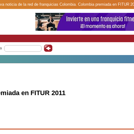
va noticia de la red de franquicias Colombia. Colombia premiada en FITUR 20
a
emiada en FITUR 2011