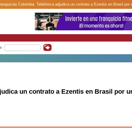
franquicias Colombia. Telefónica adjudica un contrato a Ezentis en Brasil por 
a
judica un contrato a Ezentis en Brasil por u