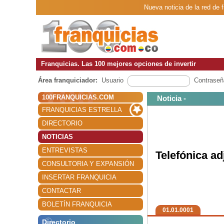
Nueva noticia de la red de 
Franquicias. Las 100 mejores opciones de invertir
Área franquiciador:
Usuario
Contraseñ
100FRANQUICIAS.COM
Noticia -
FRANQUICIAS ESTRELLA
DIRECTORIO
NOTICIAS
ENTREVISTAS
Telefónica ad
CONSULTORIA Y EXPANSIÓN
INSERTAR FRANQUICIA
CONTACTAR
BOLETÍN FRANQUICIA
01.01.0001
Directorio