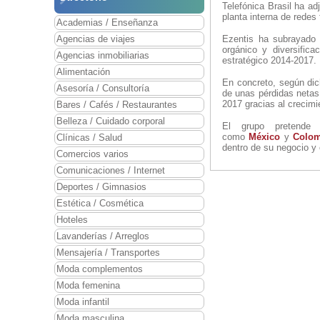
Telefónica Brasil ha ad
planta interna de redes
Academias / Enseñanza
Agencias de viajes
Ezentis ha subrayado 
orgánico y diversific
Agencias inmobiliarias
estratégico 2014-2017.
Alimentación
En concreto, según dich
Asesoría / Consultoría
de unas pérdidas netas 
2017 gracias al crecim
Bares / Cafés / Restaurantes
Belleza / Cuidado corporal
El grupo pretende
como
México
y
Colom
Clínicas / Salud
dentro de su negocio y 
Comercios varios
Comunicaciones / Internet
Deportes / Gimnasios
Estética / Cosmética
Hoteles
Lavanderías / Arreglos
Mensajería / Transportes
Moda complementos
Moda femenina
Moda infantil
Moda masculina