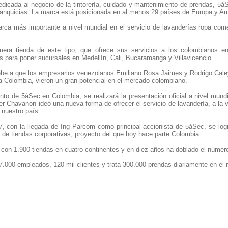
dicada al negocio de la tintorería, cuidado y mantenimiento de prendas, 5àSe
franquicias. La marca está posicionada en al menos 29 países de Europa y Am
marca más importante a nivel mundial en el servicio de lavanderías ropa com
era tienda de este tipo, que ofrece sus servicios a los colombianos e
s para poner sucursales en Medellín, Cali, Bucaramanga y Villavicencio.
debe a que los empresarios venezolanos Emiliano Rosa Jaimes y Rodrigo Cale
a Colombia, vieron un gran potencial en el mercado colombiano.
nto de 5àSec en Colombia, se realizará la presentación oficial a nivel mu
er Chavanon ideó una nueva forma de ofrecer el servicio de lavandería, a la v
 nuestro país.
 con la llegada de Ing Parcom como principal accionista de 5àSec, se logró 
 de tiendas corporativas, proyecto del que hoy hace parte Colombia.
con 1.900 tiendas en cuatro continentes y en diez años ha doblado el númer
.000 empleados, 120 mil clientes y trata 300.000 prendas diariamente en el