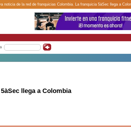
a noticia de la red de franquicias Colombia. La franquicia 5àSec llega a Colo
a
a 5àSec llega a Colombia