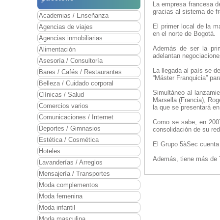
La empresa francesa de
gracias al sistema de 
Academias / Enseñanza
El primer local de la 
Agencias de viajes
en el norte de Bogotá.
Agencias inmobiliarias
Además de ser la prim
Alimentación
adelantan negociacione
Asesoría / Consultoría
La llegada al país se 
Bares / Cafés / Restaurantes
“Máster Franquicia” par
Belleza / Cuidado corporal
Simultáneo al lanzamie
Clínicas / Salud
Marsella (Francia), Rog
Comercios varios
la que se presentará en
Comunicaciones / Internet
Como se sabe, en 2007,
Deportes / Gimnasios
consolidación de su red
Estética / Cosmética
El Grupo 5àSec cuenta 
Hoteles
Además, tiene más de 7
Lavanderías / Arreglos
Mensajería / Transportes
Moda complementos
Moda femenina
Moda infantil
Moda masculina