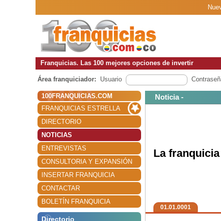
Nuev
Franquicias. Las 100 mejores opciones de invertir
Área franquiciador:
Usuario
Contraseñ
100FRANQUICIAS.COM
Noticia -
FRANQUICIAS ESTRELLA
DIRECTORIO
NOTICIAS
ENTREVISTAS
La franquici
CONSULTORIA Y EXPANSIÓN
INSERTAR FRANQUICIA
CONTACTAR
BOLETÍN FRANQUICIA
01.01.0001
Directorio